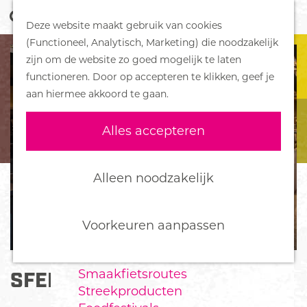
Z
Handboek voor Helden
Deze website maakt gebruik van cookies
o
M
G
(Functioneel, Analytisch, Marketing) die noodzakelijk
e
e
DORPEN
a
zijn om de website zo goed mogelijk te laten
k
n
Bennekom
n
functioneren. Door op accepteren te klikken, geef je
e
u
De Klomp
a
aan hiermee akkoord te gaan.
n
Deelen
a
Ede
r
Alles accepteren
Ederveen
d
Harskamp
e
Hoenderloo
h
Alleen noodzakelijk
Lunteren
o
Otterlo
m
Wekerom
e
Voorkeuren aanpassen
p
FOOD
a
Smaakfietsroutes
SFEER EN MEER
g
Streekproducten
e