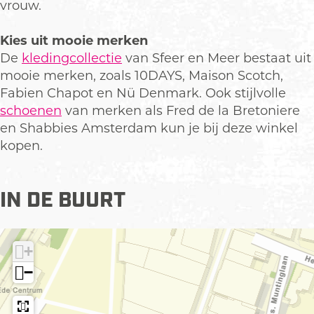
u
r
e
vrouw.
p
r
m
Kies uit mooie merken
e
De
kledingcollectie
van Sfeer en Meer bestaat uit
t
mooie merken, zoals 10DAYS, Maison Scotch,
v
Fabien Chapot en Nü Denmark. Ook stijlvolle
e
schoenen
van merken als Fred de la Bretoniere
r
en Shabbies Amsterdam kun je bij deze winkel
g
kopen.
r
o
t
IN DE BUURT
e
a
f
+
b
−
e
e