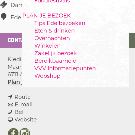
Foodfestivals
Damesmode
PLAN JE BEZOEK
Ede
Tips Ede bezoeken
Eten & drinken
Overnachten
CONTACT
Winkelen
Zakelijk bezoek
Kledingwinkel
Bereikbaarheid
Maandereind 42A
VVV Informatiepunten
6711 AD
Ede
Webshop
n
Plan je route
a
n
a
Route
a
n
r
E-mail
S
a
a
S
Bel
f
r
a
v
f
Website
e
S
r
a
e
e
f
S
n
e