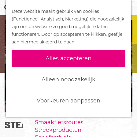
Z
Handboek voor Helden
Deze website maakt gebruik van cookies
o
M
G
(Functioneel, Analytisch, Marketing) die noodzakelijk
e
e
DORPEN
a
zijn om de website zo goed mogelijk te laten
k
n
Bennekom
n
functioneren. Door op accepteren te klikken, geef je
e
u
De Klomp
a
aan hiermee akkoord te gaan.
n
Deelen
a
Ede
r
Alles accepteren
Ederveen
d
Harskamp
e
Hoenderloo
h
Alleen noodzakelijk
Lunteren
o
Otterlo
m
Wekerom
e
Voorkeuren aanpassen
p
FOOD
a
Smaakfietsroutes
STEAKHOUSE AMADEUS
g
Streekproducten
e