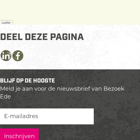
Leaflet
DEEL DEZE PAGINA
D
D
D
e
e
e
e
e
e
BLIJF OP DE HOOGTE
l
l
l
Meld je aan voor de nieuwsbrief van Bezoek
d
d
d
Ede
e
e
e
z
z
z
e
e
e
p
p
p
a
a
a
g
g
g