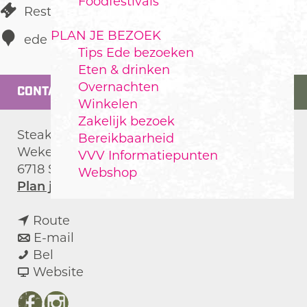
Foodfestivals
Restaurant
PLAN JE BEZOEK
ede
Tips Ede bezoeken
Eten & drinken
Overnachten
CONTACT
Winkelen
Zakelijk bezoek
Steakhouse Amadeus
Bereikbaarheid
Wekeromseweg 1
VVV Informatiepunten
6718 SC
ede
Webshop
n
Plan je route
a
n
a
Route
a
n
r
E-mail
S
a
a
S
Bel
t
r
a
v
t
Website
e
S
r
a
e
a
t
S
n
a