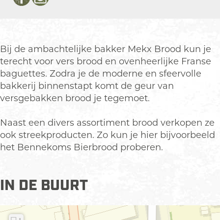
F
I
B
k
e
M
B
a
n
r
x
k
e
r
c
s
o
B
x
k
o
e
t
o
r
B
x
o
Bij de ambachtelijke bakker Mekx Brood kun je
b
a
d
o
r
B
d
terecht voor vers brood en ovenheerlijke Franse
o
g
o
o
r
baguettes. Zodra je de moderne en sfeervolle
o
r
d
o
o
bakkerij binnenstapt komt de geur van
k
a
d
o
versgebakken brood je tegemoet.
M
m
d
e
M
Naast een divers assortiment brood verkopen ze
k
e
ook streekproducten. Zo kun je hier bijvoorbeeld
x
k
het Bennekoms Bierbrood proberen.
B
x
r
B
o
r
IN DE BUURT
o
o
d
o
d