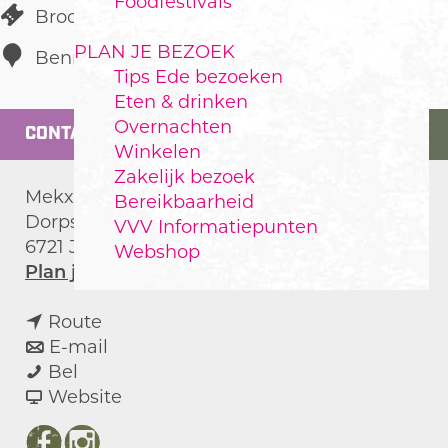
Foodfestivals
Broodjeszaak
PLAN JE BEZOEK
Bennekom
Tips Ede bezoeken
Eten & drinken
Overnachten
CONTACT
Winkelen
Zakelijk bezoek
Mekx Brood
Bereikbaarheid
Dorpsstraat 47
VVV Informatiepunten
6721 JJ
Bennekom
Webshop
n
Plan je route
a
n
a
Route
a
n
r
E-mail
M
a
a
M
Bel
e
r
a
v
e
Website
k
M
r
a
k
x
e
M
n
x