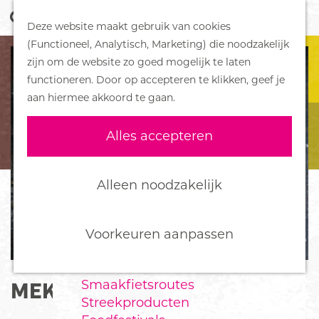
Z
Handboek voor Helden
Deze website maakt gebruik van cookies
o
M
G
(Functioneel, Analytisch, Marketing) die noodzakelijk
e
e
DORPEN
a
zijn om de website zo goed mogelijk te laten
k
n
Bennekom
n
functioneren. Door op accepteren te klikken, geef je
e
u
De Klomp
a
aan hiermee akkoord te gaan.
n
Deelen
a
Ede
r
Alles accepteren
Ederveen
d
Harskamp
e
Hoenderloo
h
Alleen noodzakelijk
Lunteren
o
Otterlo
m
Wekerom
e
Voorkeuren aanpassen
p
FOOD
a
Smaakfietsroutes
MEKX BROOD
g
Streekproducten
e