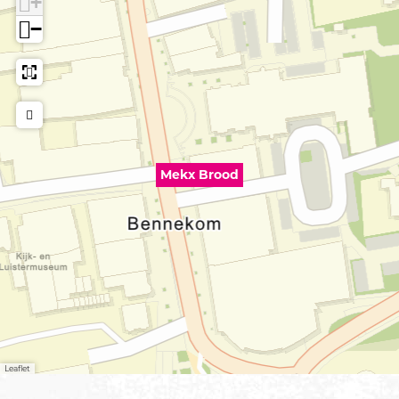
+
−
Mekx Brood
Leaflet