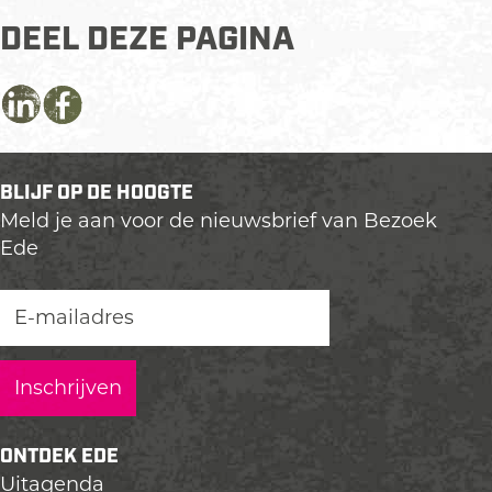
DEEL DEZE PAGINA
D
D
D
e
e
e
e
e
e
BLIJF OP DE HOOGTE
l
l
l
Meld je aan voor de nieuwsbrief van Bezoek
d
d
d
Ede
e
e
e
z
z
z
e
e
e
p
p
p
a
a
a
g
g
g
i
i
i
n
n
n
ONTDEK EDE
a
a
a
Uitagenda