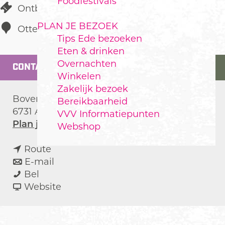
Foodfestivals
Ontbijten
PLAN JE BEZOEK
Otterlo
Tips Ede bezoeken
Eten & drinken
Overnachten
CONTACT
Winkelen
Zakelijk bezoek
Bovenweg 2
Bereikbaarheid
6731 AE
Otterlo
VVV Informatiepunten
n
Plan je route
Webshop
a
n
a
Route
a
n
r
E-mail
B
a
a
B
Bel
&
r
a
v
&
Website
B
B
r
a
B
'
&
B
n
'
t
B
&
B
t