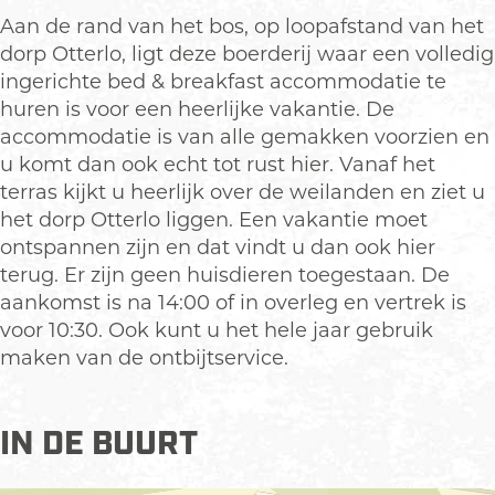
A
'
B
&
A
Aan de rand van het bos, op loopafstand van het
c
t
'
B
c
dorp Otterlo, ligt deze boerderij waar een volledig
h
A
t
'
h
ingerichte bed & breakfast accommodatie te
t
c
A
t
t
huren is voor een heerlijke vakantie. De
e
h
c
A
e
accommodatie is van alle gemakken voorzien en
r
t
h
c
r
u komt dan ook echt tot rust hier. Vanaf het
h
e
t
h
h
terras kijkt u heerlijk over de weilanden en ziet u
u
r
e
t
u
het dorp Otterlo liggen. Een vakantie moet
y
h
r
e
y
ontspannen zijn en dat vindt u dan ook hier
s
u
h
r
s
terug. Er zijn geen huisdieren toegestaan. De
y
u
h
aankomst is na 14:00 of in overleg en vertrek is
s
y
u
voor 10:30. Ook kunt u het hele jaar gebruik
s
y
maken van de ontbijtservice.
s
IN DE BUURT