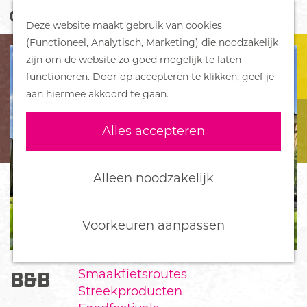
Z
Handboek voor Helden
Deze website maakt gebruik van cookies
o
M
G
(Functioneel, Analytisch, Marketing) die noodzakelijk
e
e
DORPEN
a
zijn om de website zo goed mogelijk te laten
k
n
Bennekom
n
functioneren. Door op accepteren te klikken, geef je
e
u
De Klomp
a
aan hiermee akkoord te gaan.
n
Deelen
a
Ede
r
Alles accepteren
Ederveen
d
Harskamp
e
Hoenderloo
h
Alleen noodzakelijk
Lunteren
o
Otterlo
m
Wekerom
e
Voorkeuren aanpassen
p
FOOD
a
Smaakfietsroutes
B&B 'T ACHTERHUYS
g
Streekproducten
e