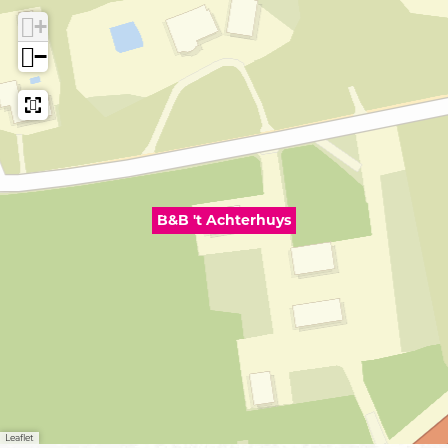
+
−
B&B 't Achterhuys
Leaflet