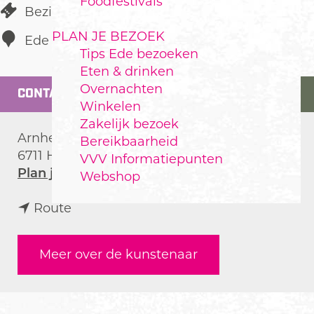
Foodfestivals
Bezienswaardigheid
PLAN JE BEZOEK
Ede
Tips Ede bezoeken
Eten & drinken
Overnachten
CONTACT
Winkelen
Zakelijk bezoek
Arnhemseweg 4A
Bereikbaarheid
6711 HA
Ede
VVV Informatiepunten
n
Plan je route
Webshop
a
n
a
Route
a
r
a
P
Meer over de kunstenaar
r
h
P
y
h
l
y
l