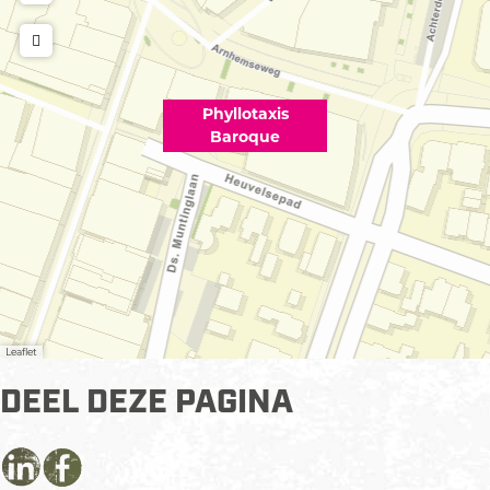
Phyllotaxis
Baroque
Leaflet
DEEL DEZE PAGINA
D
D
D