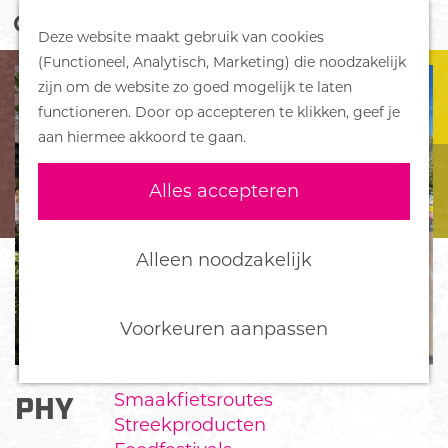
Z
Handboek voor Helden
Deze website maakt gebruik van cookies
o
M
G
(Functioneel, Analytisch, Marketing) die noodzakelijk
e
e
DORPEN
a
zijn om de website zo goed mogelijk te laten
k
n
Bennekom
n
functioneren. Door op accepteren te klikken, geef je
e
u
De Klomp
a
aan hiermee akkoord te gaan.
n
Deelen
a
Ede
r
Alles accepteren
Ederveen
d
Harskamp
e
Hoenderloo
h
Alleen noodzakelijk
Lunteren
o
Otterlo
m
Wekerom
e
Voorkeuren aanpassen
p
FOOD
a
Smaakfietsroutes
PHYLLOTAXIS BAROQUE
g
Streekproducten
e