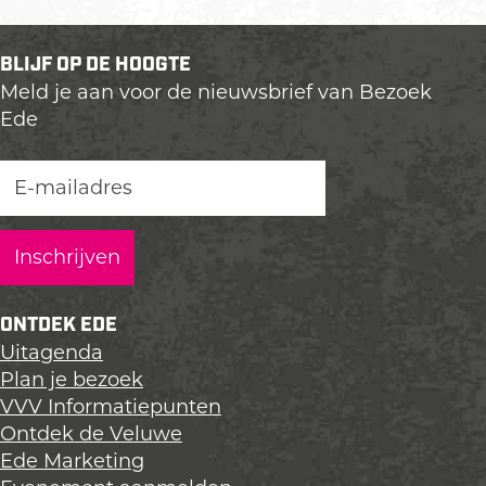
e
e
e
e
e
e
BLIJF OP DE HOOGTE
l
l
l
Meld je aan voor de nieuwsbrief van Bezoek
d
d
d
Ede
e
e
e
z
z
z
e
e
e
p
p
p
a
a
a
g
g
g
i
i
i
n
n
n
ONTDEK EDE
a
a
a
Uitagenda
o
o
o
Plan je bezoek
p
p
p
VVV Informatiepunten
L
F
X
Ontdek de Veluwe
i
a
Ede Marketing
n
c