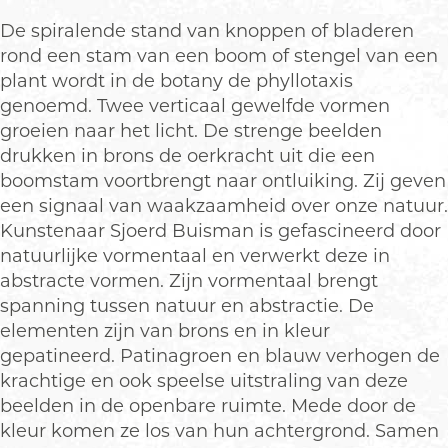
l
o
De spiralende stand van knoppen of bladeren
l
t
rond een stam van een boom of stengel van een
o
a
plant wordt in de botany de phyllotaxis
t
x
genoemd. Twee verticaal gewelfde vormen
a
i
groeien naar het licht. De strenge beelden
x
s
drukken in brons de oerkracht uit die een
i
B
boomstam voortbrengt naar ontluiking. Zij geven
s
a
een signaal van waakzaamheid over onze natuur.
B
r
Kunstenaar Sjoerd Buisman is gefascineerd door
a
o
natuurlijke vormentaal en verwerkt deze in
r
q
abstracte vormen. Zijn vormentaal brengt
o
u
spanning tussen natuur en abstractie. De
q
e
elementen zijn van brons en in kleur
u
gepatineerd. Patinagroen en blauw verhogen de
e
krachtige en ook speelse uitstraling van deze
beelden in de openbare ruimte. Mede door de
kleur komen ze los van hun achtergrond. Samen