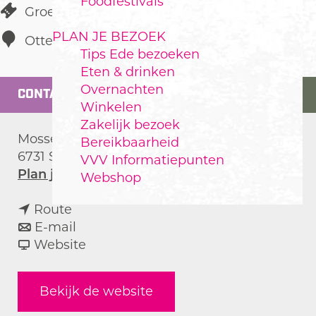
Foodfestivals
Groepsaccommodatie
PLAN JE BEZOEK
Otterlo
Tips Ede bezoeken
Eten & drinken
Overnachten
CONTACT
Winkelen
Zakelijk bezoek
Mosselsepad 52
Bereikbaarheid
6731 SM
Otterlo
VVV Informatiepunten
n
Plan je route
Webshop
a
n
a
Route
a
n
r
E-mail
a
a
v
V
Website
r
a
a
e
V
r
n
l
Bekijk de website
e
V
V
u
l
e
e
w