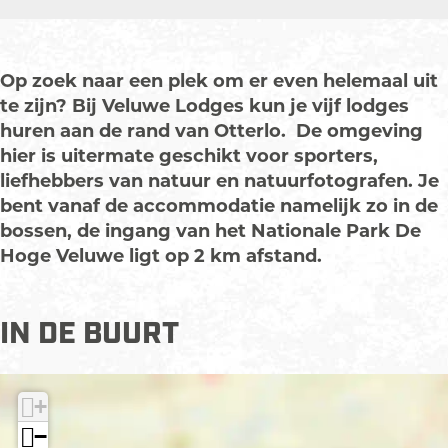
u
l
l
e
w
u
u
L
e
w
w
o
Op zoek naar een plek om er even helemaal uit
L
e
e
d
te zijn? Bij Veluwe Lodges kun je vijf lodges
o
L
L
g
huren aan de rand van Otterlo. De omgeving
d
o
o
e
hier is uitermate geschikt voor sporters,
g
d
d
s
liefhebbers van natuur en natuurfotografen. Je
e
g
g
bent vanaf de accommodatie namelijk zo in de
s
e
e
bossen, de ingang van het Nationale Park De
s
s
Hoge Veluwe ligt op 2 km afstand.
IN DE BUURT
+
−