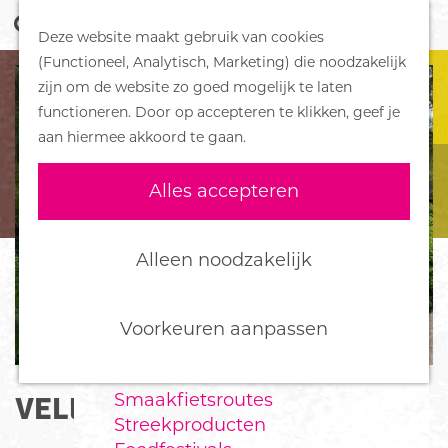
Z
Handboek voor Helden
Deze website maakt gebruik van cookies
o
M
G
(Functioneel, Analytisch, Marketing) die noodzakelijk
e
e
DORPEN
a
zijn om de website zo goed mogelijk te laten
k
n
Bennekom
n
functioneren. Door op accepteren te klikken, geef je
e
u
De Klomp
a
aan hiermee akkoord te gaan.
n
Deelen
a
Ede
r
Alles accepteren
Ederveen
d
Harskamp
e
Hoenderloo
h
Alleen noodzakelijk
Lunteren
o
Otterlo
m
Wekerom
e
Voorkeuren aanpassen
p
FOOD
a
Smaakfietsroutes
VELUWE LODGES
g
Streekproducten
e