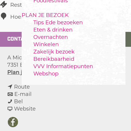
Foodfestivals
Restaurant
PLAN JE BEZOEK
Hoenderloo
Tips Ede bezoeken
Eten & drinken
Overnachten
CONTACT
Winkelen
Zakelijk bezoek
A Middenweg 7
Bereikbaarheid
7351 BA
Hoenderloo
VVV Informatiepunten
n
Plan je route
Webshop
a
n
a
Route
a
n
r
E-mail
H
a
a
H
Bel
e
r
a
v
e
Website
r
H
r
a
r
b
e
H
n
b
F
e
r
e
H
e