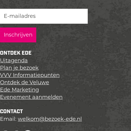
z
z
z
e
e
e
p
p
p
a
a
a
g
g
g
i
i
i
n
n
n
ONTDEK EDE
a
a
a
Uitagenda
o
o
o
Plan je bezoek
p
p
p
VVV Informatiepunten
L
F
X
Ontdek de Veluwe
i
a
Ede Marketing
n
c
Evenement aanmelden
k
e
e
b
CONTACT
d
o
Email:
welkom@bezoek-ede.nl
I
o
n
k