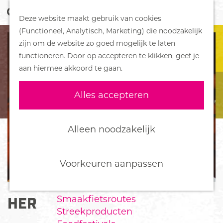
Z
Handboek voor Helden
Deze website maakt gebruik van cookies
o
M
G
(Functioneel, Analytisch, Marketing) die noodzakelijk
e
e
DORPEN
a
zijn om de website zo goed mogelijk te laten
k
n
Bennekom
n
functioneren. Door op accepteren te klikken, geef je
e
u
De Klomp
a
aan hiermee akkoord te gaan.
n
Deelen
a
Ede
r
Alles accepteren
Ederveen
d
Harskamp
e
Hoenderloo
h
Alleen noodzakelijk
Lunteren
o
Otterlo
m
Wekerom
e
Voorkeuren aanpassen
p
FOOD
a
Smaakfietsroutes
HERBERG DE BOER'NKINKEL
g
Streekproducten
e