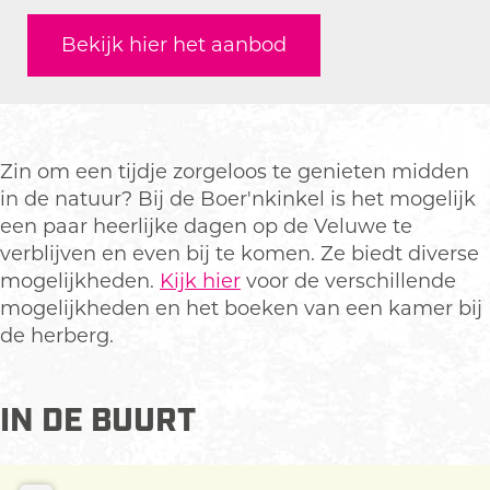
a
r
b
r
e
r
c
Bekijk hier het aanbod
g
e
b
r
g
e
d
r
e
b
d
b
e
g
r
e
e
o
B
d
g
r
B
o
o
e
d
g
o
k
Zin om een tijdje zorgeloos te genieten midden
e
B
e
d
e
H
in de natuur? Bij de Boer'nkinkel is het mogelijk
r
o
B
e
r
e
een paar heerlijke dagen op de Veluwe te
'
e
o
B
'
r
verblijven en even bij te komen. Ze biedt diverse
n
r
e
o
n
b
mogelijkheden.
Kijk hier
voor de verschillende
k
'
r
e
k
e
mogelijkheden en het boeken van een kamer bij
i
n
'
r
i
r
de herberg.
n
k
n
'
n
g
k
i
k
n
k
d
e
n
i
k
e
IN DE BUURT
e
l
k
n
i
l
B
e
k
n
o