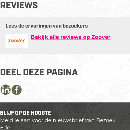
REVIEWS
Lees de ervaringen van bezoekers
Bekijk alle reviews op Zoover
DEEL DEZE PAGINA
D
D
D
e
e
e
e
e
e
BLIJF OP DE HOOGTE
l
l
l
Meld je aan voor de nieuwsbrief van Bezoek
d
d
d
Ede
e
e
e