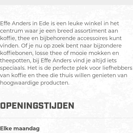
f
E
r
a
f
e
f
E
n
e
A
f
f
E
A
n
e
f
f
n
Effe Anders in Ede is een leuke winkel in het
d
A
e
f
d
centrum waar je een breed assortiment aan
e
n
A
e
e
koffie, thee en bijbehorende accessoires kunt
r
d
n
A
r
vinden. Of je nu op zoek bent naar bijzondere
s
e
d
n
s
koffiebonen, losse thee of mooie mokken en
-
r
e
d
-
theepotten, bij Effe Anders vind je altijd iets
k
s
r
e
k
speciaals. Het is de perfecte plek voor liefhebbers
o
-
s
r
o
van koffie en thee die thuis willen genieten van
f
k
-
s
f
hoogwaardige producten.
f
o
k
-
f
i
f
o
k
i
OPENINGSTIJDEN
e
f
f
o
e
e
i
f
f
e
n
e
i
f
n
t
e
e
i
t
Elke maandag