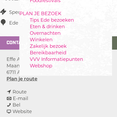
Foodfestivals
Speciaalzaak
PLAN JE BEZOEK
Tips Ede bezoeken
Ede
Eten & drinken
Overnachten
Winkelen
CONTACT
Zakelijk bezoek
Bereikbaarheid
VVV Informatiepunten
Effe Anders
Webshop
Maandereind 17
6711 AA
Ede
n
Plan je route
a
n
a
Route
a
n
r
E-mail
E
a
a
E
Bel
f
r
a
v
f
Website