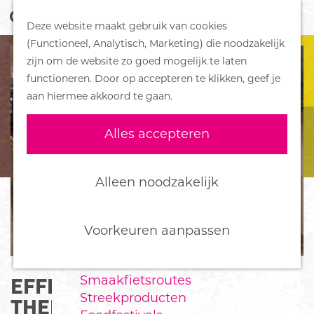
Z
Handboek voor Helden
Deze website maakt gebruik van cookies
o
M
G
(Functioneel, Analytisch, Marketing) die noodzakelijk
e
e
DORPEN
a
zijn om de website zo goed mogelijk te laten
k
n
Bennekom
n
functioneren. Door op accepteren te klikken, geef je
e
u
De Klomp
a
aan hiermee akkoord te gaan.
n
Deelen
a
Ede
r
Alles accepteren
Ederveen
d
Harskamp
e
Hoenderloo
h
Alleen noodzakelijk
Lunteren
o
Otterlo
m
Wekerom
e
Voorkeuren aanpassen
p
FOOD
a
Smaakfietsroutes
EFFE ANDERS - KOFFIE EN
g
Streekproducten
e
THEE SPECIAALZAAK