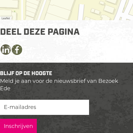
Leaflet
DEEL DEZE PAGINA
D
D
D
e
e
e
e
e
e
BLIJF OP DE HOOGTE
l
l
l
Meld je aan voor de nieuwsbrief van Bezoek
d
d
d
Ede
e
e
e
z
z
z
e
e
e
p
p
p
a
a
a
g
g
g