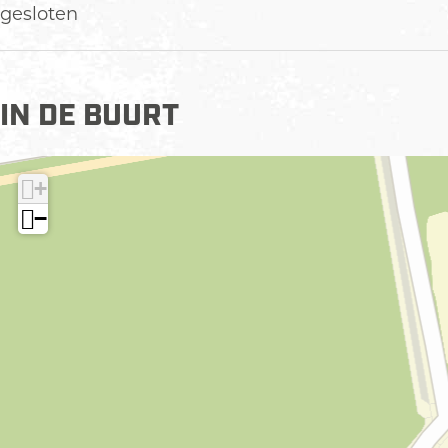
gesloten
IN DE BUURT
+
−