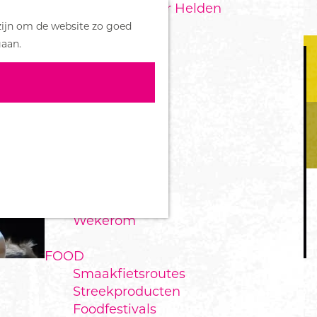
Handboek voor Helden
Z
zijn om de website zo goed
o
M
DORPEN
gaan.
e
e
Bennekom
k
n
De Klomp
e
u
Deelen
n
Ede
Ederveen
Harskamp
Hoenderloo
Lunteren
Otterlo
Wekerom
FOOD
Smaakfietsroutes
Streekproducten
Foodfestivals