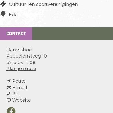
Cultuur- en sportverenigingen
Ede
CONTACT
Dansschool
Peppelensteeg 10
6715 CV
Ede
n
Plan je route
a
n
a
Route
a
n
r
E-mail
T
a
a
T
Bel
w
r
a
v
w
Website
e
T
r
a
e
n
w
T
n
n