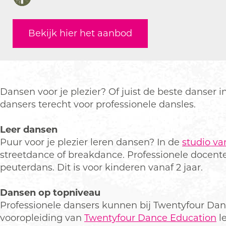
F
t
e
w
T
t
a
y
n
e
w
y
c
Bekijk hier het aanbod
f
t
n
e
f
e
o
y
t
n
o
b
u
f
y
t
u
o
r
o
f
y
r
o
D
u
o
f
D
k
Dansen voor je plezier? Of juist de beste danser
a
r
u
o
a
T
dansers terecht voor professionele dansles.
n
D
r
u
n
w
c
a
D
r
c
e
Leer dansen
e
n
a
D
e
n
Puur voor je plezier leren dansen? In de
studio v
C
c
n
a
C
t
streetdance of breakdance. Professionele docen
e
e
c
n
e
y
peuterdans. Dit is voor kinderen vanaf 2 jaar.
n
C
e
c
n
f
t
e
C
e
t
o
Dansen op topniveau
r
n
e
C
r
u
Professionele dansers kunnen bij Twentyfour Danc
e
t
n
e
e
r
vooropleiding van
Twentyfour Dance Education
le