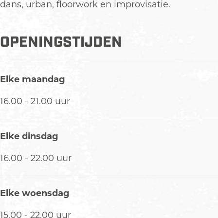
r
t
n
D
dans, urban, floorwork en improvisatie.
e
r
t
a
e
r
n
e
OPENINGSTIJDEN
c
e
C
e
Elke maandag
n
t
16.00 - 21.00 uur
r
e
Elke dinsdag
16.00 - 22.00 uur
Elke woensdag
15.00 - 22.00 uur