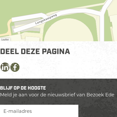
Leaflet
DEEL DEZE PAGINA
D
D
D
e
e
e
e
e
e
BLIJF OP DE HOOGTE
l
l
l
Meld je aan voor de nieuwsbrief van Bezoek Ede
d
d
d
e
e
e
z
z
z
e
e
e