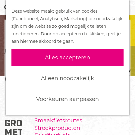
Z
Handboek voor Helden
Deze website maakt gebruik van cookies
o
M
G
(Functioneel, Analytisch, Marketing) die noodzakelijk
e
e
DORPEN
a
zijn om de website zo goed mogelijk te laten
k
n
Bennekom
n
functioneren. Door op accepteren te klikken, geef je
e
u
De Klomp
a
aan hiermee akkoord te gaan.
n
Deelen
a
Ede
r
Alles accepteren
Ederveen
d
Harskamp
e
Hoenderloo
h
Alleen noodzakelijk
Lunteren
o
Otterlo
m
Wekerom
e
Voorkeuren aanpassen
p
FOOD
a
Smaakfietsroutes
GRONDSPOT HET VARKEN
g
Streekproducten
e
MET 6 POTEN