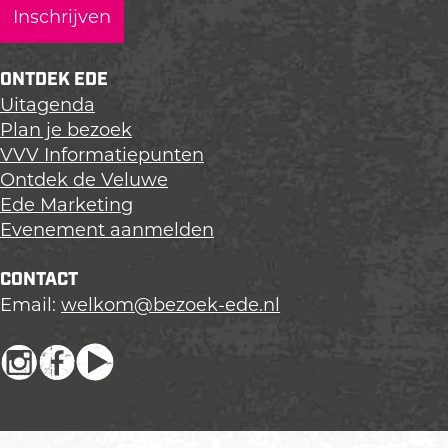
g
g
g
i
i
i
n
n
n
ONTDEK EDE
a
a
a
Uitagenda
o
o
o
Plan je bezoek
p
p
p
VVV Informatiepunten
L
F
X
Ontdek de Veluwe
i
a
Ede Marketing
n
c
Evenement aanmelden
k
e
e
b
CONTACT
d
o
Email:
welkom@bezoek-ede.nl
I
o
n
k
I
F
Y
n
a
o
s
c
u
t
e
T