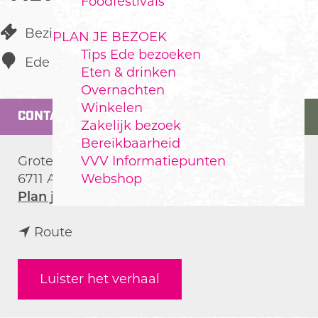
Foodfestivals
Bezienswaardigheid
PLAN JE BEZOEK
Tips Ede bezoeken
Ede
Eten & drinken
Overnachten
Winkelen
CONTACT
Zakelijk bezoek
Bereikbaarheid
VVV Informatiepunten
Grotestraat 116
Webshop
6711 AP
Ede
n
Plan je route
a
n
a
Route
a
r
a
G
Luister het verhaal
r
r
G
o