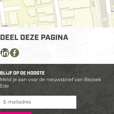
Leaflet
DEEL DEZE PAGINA
D
D
D
e
e
e
e
e
e
BLIJF OP DE HOOGTE
l
l
l
Meld je aan voor de nieuwsbrief van Bezoek
d
d
d
Ede
e
e
e
z
z
z
e
e
e
p
p
p
a
a
a