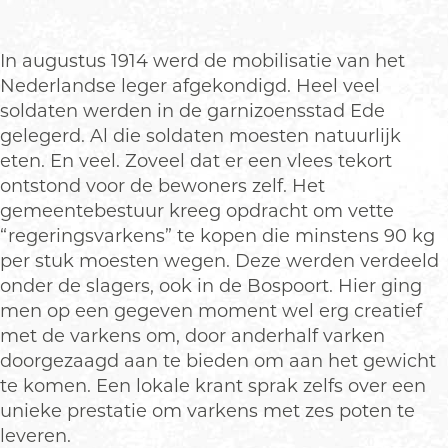
r
n
o
d
n
s
In augustus 1914 werd de mobilisatie van het
d
p
Nederlandse leger afgekondigd. Heel veel
s
o
soldaten werden in de garnizoensstad Ede
p
t
gelegerd. Al die soldaten moesten natuurlijk
o
H
eten. En veel. Zoveel dat er een vlees tekort
t
e
ontstond voor de bewoners zelf. Het
H
t
gemeentebestuur kreeg opdracht om vette
e
v
“regeringsvarkens” te kopen die minstens 90 kg
t
a
per stuk moesten wegen. Deze werden verdeeld
v
r
onder de slagers, ook in de Bospoort. Hier ging
a
k
men op een gegeven moment wel erg creatief
r
e
met de varkens om, door anderhalf varken
k
n
doorgezaagd aan te bieden om aan het gewicht
e
m
te komen. Een lokale krant sprak zelfs over een
n
e
unieke prestatie om varkens met zes poten te
m
t
leveren.