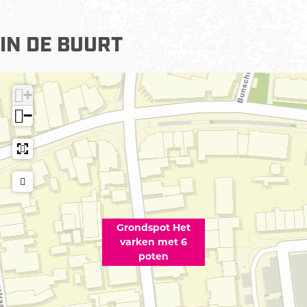
e
6
t
p
6
o
IN DE BUURT
p
t
o
e
t
n
+
e
−
n
Grondspot Het
varken met 6
poten