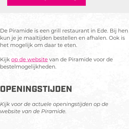
e
m
i
a
b
i
r
m
o
d
a
i
o
e
m
d
k
De Piramide is een grill restaurant in Ede. Bij hen
i
e
D
kun je je maaltijden bestellen en afhalen. Ook is
d
e
het mogelijk om daar te eten.
e
P
i
Kijk
op de website
van de Piramide voor de
r
bestelmogelijkheden.
a
m
OPENINGSTIJDEN
i
d
e
Kijk voor de actuele openingstijden op de
website van de Piramide.