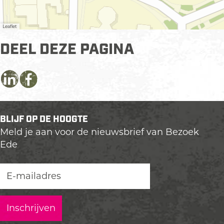
Leaflet
DEEL DEZE PAGINA
D
D
D
e
e
e
e
e
e
BLIJF OP DE HOOGTE
l
l
l
Meld je aan voor de nieuwsbrief van Bezoek
d
d
d
Ede
e
e
e
z
z
z
e
e
e
p
p
p
a
a
a
g
g
g
i
i
i