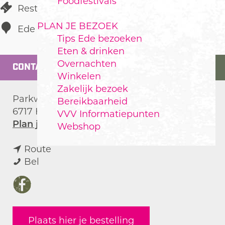
Foodfestivals
Restaurant
PLAN JE BEZOEK
Ede
Tips Ede bezoeken
Eten & drinken
Overnachten
CONTACT
Winkelen
Zakelijk bezoek
Parkweg 37
Bereikbaarheid
6717 HL
Ede
VVV Informatiepunten
n
Plan je route
Webshop
a
n
a
Route
D
a
r
Bel
e
a
D
P
r
e
F
i
D
P
a
r
e
i
c
Plaats hier je bestelling
a
P
r