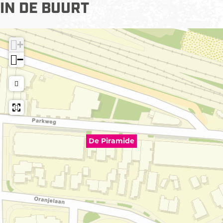
IN DE BUURT
+
−
De Piramide