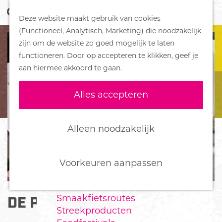
Z
Handboek voor Helden
Deze website maakt gebruik van cookies
o
M
G
(Functioneel, Analytisch, Marketing) die noodzakelijk
e
e
DORPEN
a
zijn om de website zo goed mogelijk te laten
k
n
Bennekom
n
functioneren. Door op accepteren te klikken, geef je
e
u
De Klomp
a
aan hiermee akkoord te gaan.
n
Deelen
a
Ede
r
Alles accepteren
Ederveen
d
Harskamp
e
Hoenderloo
h
Alleen noodzakelijk
Lunteren
o
Otterlo
m
Wekerom
e
Voorkeuren aanpassen
p
FOOD
a
Smaakfietsroutes
DE PIRAMIDE
g
Streekproducten
e