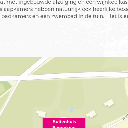
t met ingebouwde afzuiging en een wijnkoelkast
r slaapkamers hebben natuurlijk ook heerlijke bo
me badkamers en een zwembad in de tuin. Het is e
Buitenhuis
Bennekom