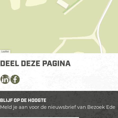
i
n
g
B
u
i
t
e
Leaflet
n
h
DEEL DEZE PAGINA
u
i
s
D
D
D
B
e
e
e
e
e
e
e
n
BLIJF OP DE HOOGTE
l
l
l
n
Meld je aan voor de nieuwsbrief van Bezoek Ede
d
d
d
e
e
e
e