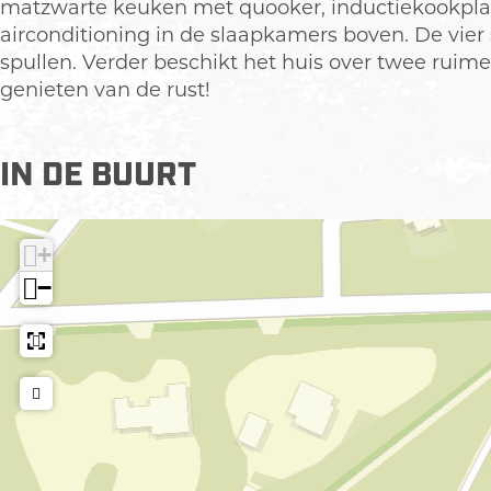
m
matzwarte keuken met quooker, inductiekookplaa
e
airconditioning in de slaapkamers boven. De vie
t
spullen. Verder beschikt het huis over twee rui
v
genieten van de rust!
e
r
g
IN DE BUURT
r
o
t
+
e
−
a
f
b
e
e
l
d