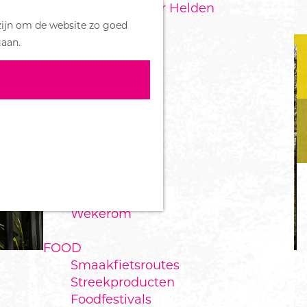
Handboek voor Helden
Z
zijn om de website zo goed
o
M
DORPEN
gaan.
e
e
Bennekom
k
n
De Klomp
e
u
Deelen
n
Ede
Ederveen
Harskamp
Hoenderloo
Lunteren
Otterlo
Wekerom
FOOD
Smaakfietsroutes
Streekproducten
Foodfestivals