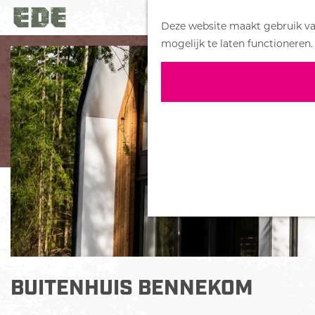
Deze website maakt gebruik van
G
mogelijk te laten functioneren.
a
n
a
a
r
d
e
h
o
m
e
p
a
BUITENHUIS BENNEKOM
g
e