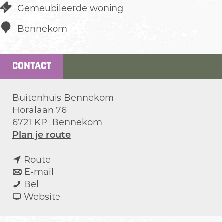
Gemeubileerde woning
Bennekom
CONTACT
Buitenhuis Bennekom
Horalaan 76
6721 KP
Bennekom
n
Plan je route
a
n
a
Route
a
n
r
E-mail
B
a
a
B
Bel
u
r
a
v
u
Website
i
B
r
a
i
t
u
B
n
t