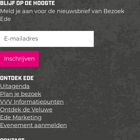
BLIJF OP DE HOOGTE
l
l
l
Meld je aan voor de nieuwsbrief van Bezoek
d
d
d
Ede
e
e
e
z
z
z
e
e
e
p
p
p
a
a
a
g
g
g
i
i
i
n
n
n
ONTDEK EDE
a
a
a
Uitagenda
o
o
o
Plan je bezoek
p
p
p
VVV Informatiepunten
L
F
X
Ontdek de Veluwe
i
a
Ede Marketing
n
c
Evenement aanmelden
k
e
e
b