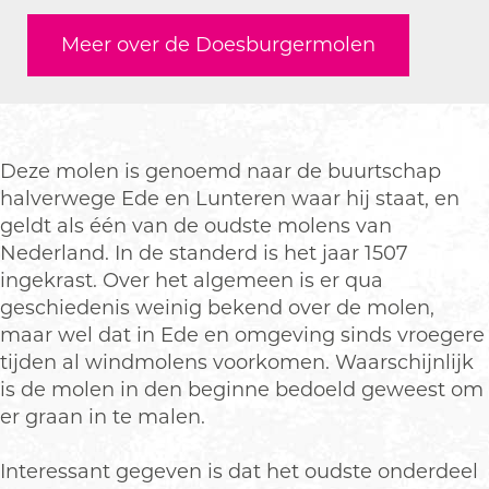
a
u
s
e
o
u
c
Meer over de Doesburgermolen
r
b
s
e
r
e
g
u
b
s
g
b
e
r
u
b
e
o
r
g
r
u
r
o
m
e
g
r
m
k
Deze molen is genoemd naar de buurtschap
o
r
e
g
o
D
halverwege Ede en Lunteren waar hij staat, en
l
m
r
e
l
o
geldt als één van de oudste molens van
e
o
m
r
e
e
Nederland. In de standerd is het jaar 1507
n
l
o
m
n
s
ingekrast. Over het algemeen is er qua
e
l
o
b
geschiedenis weinig bekend over de molen,
n
e
l
u
maar wel dat in Ede en omgeving sinds vroegere
n
e
r
tijden al windmolens voorkomen. Waarschijnlijk
n
g
is de molen in den beginne bedoeld geweest om
e
er graan in te malen.
r
m
Interessant gegeven is dat het oudste onderdeel