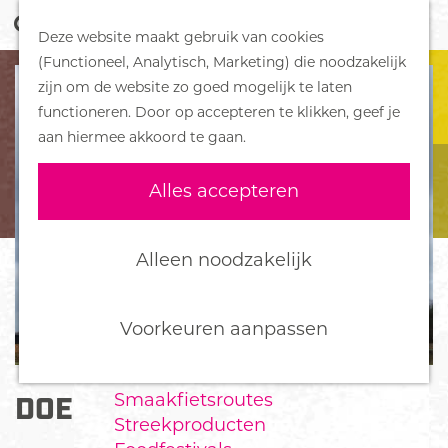
Z
Handboek voor Helden
Deze website maakt gebruik van cookies
o
M
G
(Functioneel, Analytisch, Marketing) die noodzakelijk
e
e
DORPEN
a
zijn om de website zo goed mogelijk te laten
k
n
Bennekom
n
functioneren. Door op accepteren te klikken, geef je
e
u
De Klomp
a
aan hiermee akkoord te gaan.
n
Deelen
a
Ede
r
Alles accepteren
Ederveen
d
Harskamp
e
Hoenderloo
h
Alleen noodzakelijk
Lunteren
o
Otterlo
m
Wekerom
e
Voorkeuren aanpassen
p
FOOD
a
Smaakfietsroutes
DOESBURGERMOLEN
g
Streekproducten
e