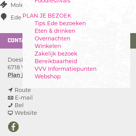
Foodfestivals
Molen of Gemaal
PLAN JE BEZOEK
Ede
Tips Ede bezoeken
Eten & drinken
Overnachten
CONTACT
Winkelen
Zakelijk bezoek
Doesburger Molenweg 2
Bereikbaarheid
6718 VG
Ede
VVV Informatiepunten
n
Plan je route
Webshop
a
n
a
Route
a
n
r
E-mail
D
a
a
D
Bel
o
r
a
v
o
Website
e
D
r
a
e
s
o
D
n
s
F
b
e
o
D
b