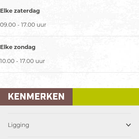
s
Elke zaterdag
p
e
09.00 - 17.00 uur
l
e
n
Elke zondag
10.00 - 17.00 uur
KENMERKEN
Ligging