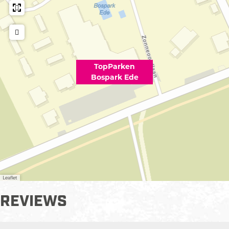
TopParken
Bospark Ede
Leaflet
REVIEWS