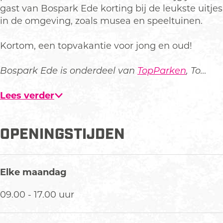
r
gast van Bospark Ede korting bij de leukste uitjes
k
in de omgeving, zoals musea en speeltuinen.
e
n
Kortom, een topvakantie voor jong en oud!
-
B
Bospark Ede is onderdeel van
TopParken
, To…
e
z
Lees verder
o
e
k
OPENINGSTIJDEN
E
d
e
Elke maandag
o
m
09.00 - 17.00 uur
v
e