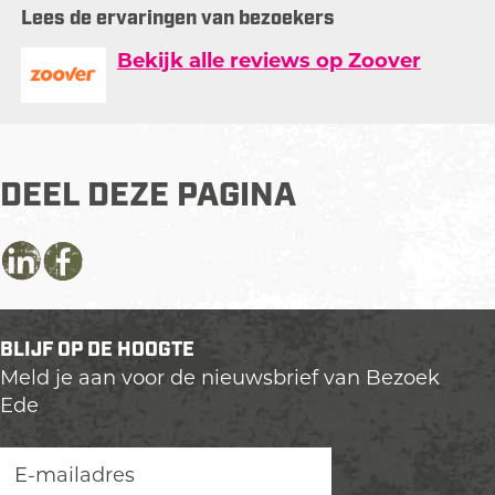
Lees de ervaringen van bezoekers
Bekijk alle reviews op Zoover
DEEL DEZE PAGINA
D
D
D
e
e
e
e
e
e
BLIJF OP DE HOOGTE
l
l
l
Meld je aan voor de nieuwsbrief van Bezoek
d
d
d
Ede
e
e
e
z
z
z
e
e
e
p
p
p