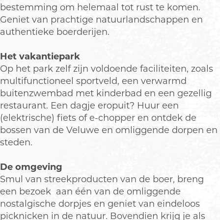
p
s
a
p
p
bestemming om helemaal tot rust te komen.
a
p
r
a
u
Geniet van prachtige natuurlandschappen en
r
a
k
r
p
authentieke boerderijen.
k
r
E
k
m
E
k
d
E
e
Het vakantiepark
d
E
e
d
t
Op het park zelf zijn voldoende faciliteiten, zoals
e
d
e
d
multifunctioneel sportveld, een verwarmd
e
e
buitenzwembad met kinderbad en een gezellig
v
restaurant. Een dagje eropuit? Huur een
i
(elektrische) fiets of e-chopper en ontdek de
d
bossen van de Veluwe en omliggende dorpen en
e
steden.
o
T
De omgeving
o
Smul van streekproducten van de boer, breng
p
een bezoek aan één van de omliggende
P
nostalgische dorpjes en geniet van eindeloos
a
picknicken in de natuur. Bovendien krijg je als