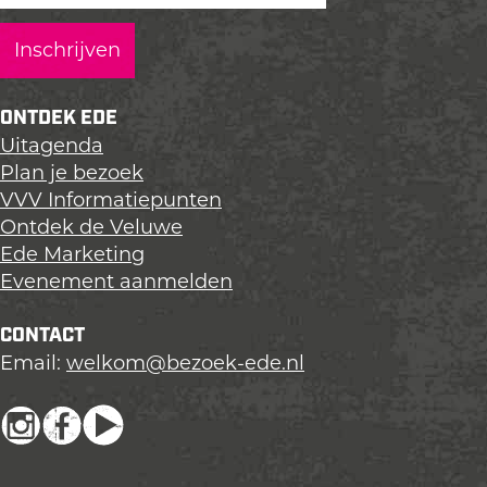
a
a
a
g
g
g
i
i
i
n
n
n
ONTDEK EDE
a
a
a
Uitagenda
o
o
o
Plan je bezoek
p
p
p
VVV Informatiepunten
L
F
X
Ontdek de Veluwe
i
a
Ede Marketing
n
c
Evenement aanmelden
k
e
e
b
CONTACT
d
o
Email:
welkom@bezoek-ede.nl
I
o
n
k
I
F
Y
n
a
o