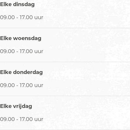
r
Elke dinsdag
v
09.00 - 17.00 uur
o
l
g
Elke woensdag
e
n
09.00 - 17.00 uur
s
a
f
Elke donderdag
t
e
09.00 - 17.00 uur
k
u
n
Elke vrijdag
n
09.00 - 17.00 uur
e
n