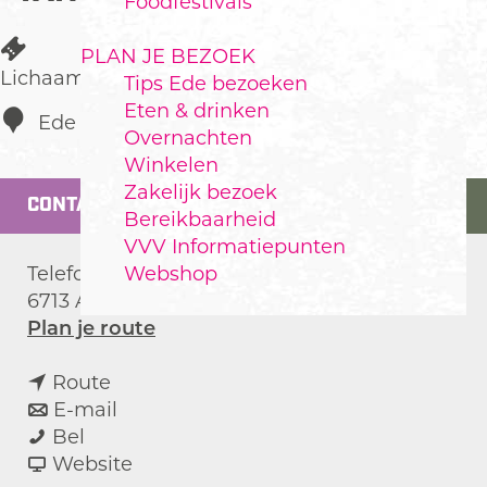
Foodfestivals
PLAN JE BEZOEK
Lichaamsverzorging/Gezondheid
Tips Ede bezoeken
Eten & drinken
Ede
Overnachten
Winkelen
Zakelijk bezoek
CONTACT
Bereikbaarheid
VVV Informatiepunten
Webshop
Telefoonweg 64a
6713 AL
Ede
n
Plan je route
a
n
a
Route
a
n
r
E-mail
Z
a
a
Z
Bel
o
r
a
v
o
Website