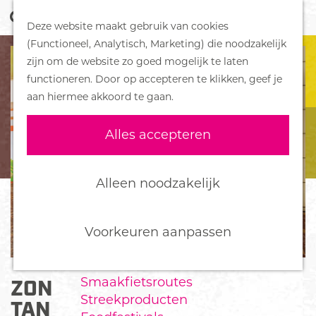
Z
Handboek voor Helden
Deze website maakt gebruik van cookies
o
M
G
(Functioneel, Analytisch, Marketing) die noodzakelijk
e
e
DORPEN
a
zijn om de website zo goed mogelijk te laten
k
n
Bennekom
n
functioneren. Door op accepteren te klikken, geef je
e
u
De Klomp
a
aan hiermee akkoord te gaan.
n
Deelen
a
Ede
r
Alles accepteren
Ederveen
d
Harskamp
e
Hoenderloo
h
Alleen noodzakelijk
Lunteren
o
Otterlo
m
Wekerom
e
Voorkeuren aanpassen
p
FOOD
a
Smaakfietsroutes
ZONNESTUDIO EDE RELAX
g
Streekproducten
e
TANNING