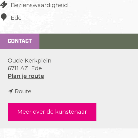
Bezienswaardigheid
Ede
CONTACT
Oude Kerkplein
6711 AZ
Ede
n
Plan je route
a
n
a
Route
a
r
a
M
Meer over de kunstenaar
r
e
M
r
e
i
r
d