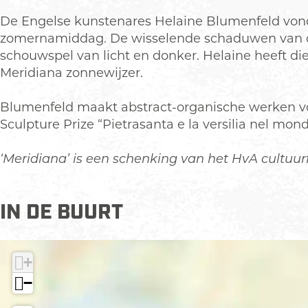
i
i
De Engelse kunstenares Helaine Blumenfeld vond 
d
a
zomernamiddag. De wisselende schaduwen van de
i
n
schouwspel van licht en donker. Helaine heeft di
a
a
Meridiana zonnewijzer.
n
a
Blumenfeld maakt abstract-organische werken voo
Sculpture Prize “Pietrasanta e la versilia nel mond
‘Meridiana’ is een schenking van het HvA cultu
IN DE BUURT
+
−