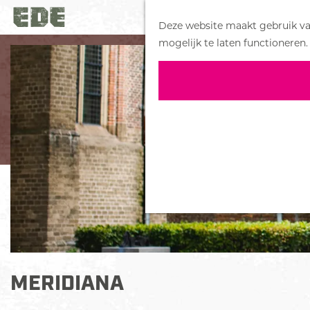
Deze website maakt gebruik van
G
mogelijk te laten functioneren.
a
n
a
a
r
d
e
h
o
m
e
p
a
MERIDIANA
g
e