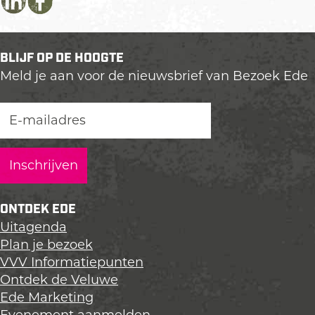
D
D
D
e
e
e
e
e
e
BLIJF OP DE HOOGTE
l
l
l
Meld je aan voor de nieuwsbrief van Bezoek Ede
d
d
d
e
e
e
z
z
z
e
e
e
p
p
p
a
a
a
g
g
g
i
i
i
ONTDEK EDE
n
n
n
Uitagenda
a
a
a
Plan je bezoek
o
o
o
VVV Informatiepunten
p
p
p
Ontdek de Veluwe
L
F
X
Ede Marketing
i
a