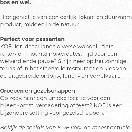
p
bos en wei.
m
e
Hier geniet je van een eerlijk, lokaal en duurzaam
t
product, midden in de natuur.
v
e
Perfect voor passanten
r
KOE ligt ideaal langs diverse wandel-, fiets-,
g
ruiter- en mountainbikeroutes. Tijd voor een
r
welverdiende pauze? Strijk neer op het zonnige
o
terras of in het sfeervolle restaurant en kies van
t
de uitgebreide ontbijt-, lunch- en borrelkaart.
e
a
Groepen en gezelschappen
f
Op zoek naar een unieke locatie voor een
b
bijeenkomst, vergadering of feest? KOE is een
e
bijzondere setting voor gezelschappen.
e
l
Bekijk de socials van KOE voor de meest actuele