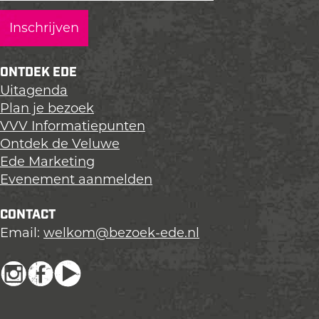
a
a
a
g
g
g
i
i
i
n
n
n
ONTDEK EDE
a
a
a
Uitagenda
o
o
o
Plan je bezoek
p
p
p
VVV Informatiepunten
L
F
X
Ontdek de Veluwe
i
a
Ede Marketing
n
c
Evenement aanmelden
k
e
e
b
CONTACT
d
o
Email:
welkom@bezoek-ede.nl
I
o
n
k
I
F
Y
n
a
o
s
c
u