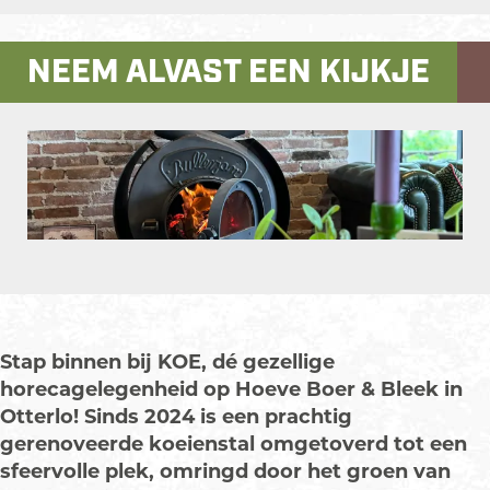
n
a
E
O
s
c
E
t
e
NEEM ALVAST EEN KIJKJE
a
b
g
o
r
o
a
k
m
K
K
O
O
E
O
E
p
e
n
Stap binnen bij KOE, dé gezellige
p
horecagelegenheid op Hoeve Boer & Bleek in
o
Otterlo! Sinds 2024 is een prachtig
p
gerenoveerde koeienstal omgetoverd tot een
u
sfeervolle plek, omringd door het groen van