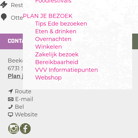
Foodfestivals
Restaurant
PLAN JE BEZOEK
Otterlo
Tips Ede bezoeken
Eten & drinken
Overnachten
CONTACT
Winkelen
Zakelijk bezoek
Beekdalseweg 2
Bereikbaarheid
6731 SG
Otterlo
VVV Informatiepunten
n
Plan je route
Webshop
a
n
a
Route
a
n
r
E-mail
K
a
a
K
Bel
O
r
a
v
O
Website
E
K
r
a
E
O
K
n
I
F
E
O
K