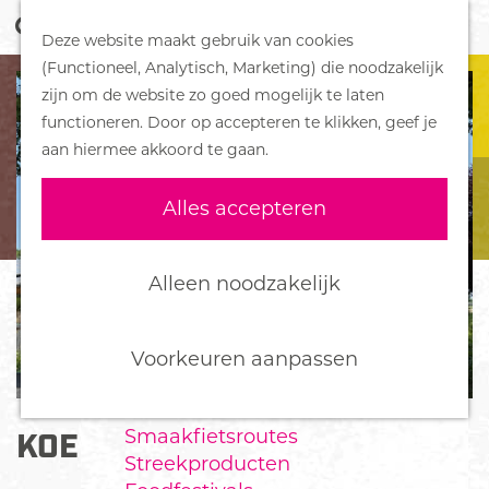
Z
Handboek voor Helden
Deze website maakt gebruik van cookies
o
M
G
(Functioneel, Analytisch, Marketing) die noodzakelijk
e
e
DORPEN
a
zijn om de website zo goed mogelijk te laten
k
n
Bennekom
n
functioneren. Door op accepteren te klikken, geef je
e
u
De Klomp
a
aan hiermee akkoord te gaan.
n
Deelen
a
Ede
r
Alles accepteren
Ederveen
d
Harskamp
e
Hoenderloo
h
Alleen noodzakelijk
Lunteren
o
Otterlo
m
Wekerom
e
Voorkeuren aanpassen
p
FOOD
a
Smaakfietsroutes
KOE
g
Streekproducten
e