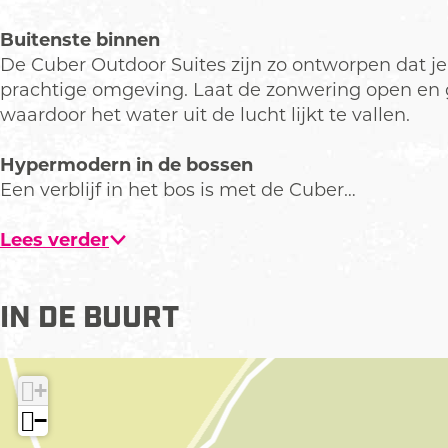
o
o
r
p
Buitenste binnen
S
u
De Cuber Outdoor Suites zijn zo ontworpen dat je 
u
p
prachtige omgeving. Laat de zonwering open en g
i
m
waardoor het water uit de lucht lijkt te vallen.
t
e
e
t
Hypermodern in de bossen
s
v
Een verblijf in het bos is met de Cuber…
e
r
Lees verder
g
r
o
IN DE BUURT
t
e
a
+
f
−
b