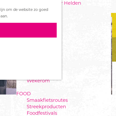
Handboek voor Helden
Z
zijn om de website zo goed
o
M
DORPEN
gaan.
e
e
Bennekom
k
n
De Klomp
e
u
Deelen
n
Ede
Ederveen
Harskamp
Hoenderloo
Lunteren
Otterlo
Wekerom
FOOD
Smaakfietsroutes
Streekproducten
Foodfestivals