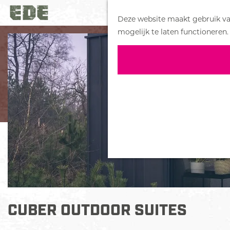
Deze website maakt gebruik van
G
mogelijk te laten functioneren.
a
n
a
a
r
d
e
h
o
m
e
p
a
CUBER OUTDOOR SUITES
g
e