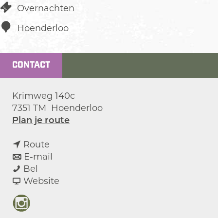
Overnachten
Hoenderloo
CONTACT
Krimweg 140c
7351 TM
Hoenderloo
n
Plan je route
a
n
a
Route
a
n
r
E-mail
C
a
a
C
Bel
u
r
a
v
u
Website
b
C
r
a
b
e
u
C
n
e
I
r
b
u
C
r