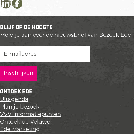
r
D
D
D
S
e
e
e
u
e
e
e
i
BLIJF OP DE HOOGTE
l
l
l
t
Meld je aan voor de nieuwsbrief van Bezoek Ede
d
d
d
e
e
e
e
s
z
z
z
e
e
e
p
p
p
a
a
a
g
g
g
i
i
i
ONTDEK EDE
n
n
n
Uitagenda
a
a
a
Plan je bezoek
o
o
o
VVV Informatiepunten
p
p
p
Ontdek de Veluwe
L
F
X
Ede Marketing
i
a