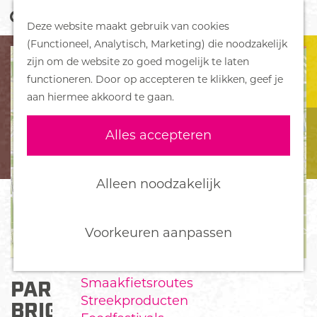
Z
Handboek voor Helden
Deze website maakt gebruik van cookies
o
M
G
(Functioneel, Analytisch, Marketing) die noodzakelijk
e
e
DORPEN
a
zijn om de website zo goed mogelijk te laten
k
n
Bennekom
n
functioneren. Door op accepteren te klikken, geef je
e
u
De Klomp
a
aan hiermee akkoord te gaan.
n
Deelen
a
Ede
r
Alles accepteren
Ederveen
d
Harskamp
e
Hoenderloo
h
Alleen noodzakelijk
Lunteren
o
Otterlo
m
Wekerom
e
Voorkeuren aanpassen
p
FOOD
a
Smaakfietsroutes
PARKEERPLAATS P-VELUWE
g
Streekproducten
e
BRIGADELAAN