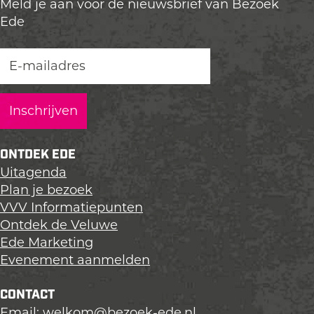
Meld je aan voor de nieuwsbrief van Bezoek
d
d
d
Ede
e
e
e
z
z
z
e
e
e
p
p
p
a
a
a
g
g
g
i
i
i
n
n
n
ONTDEK EDE
a
a
a
Uitagenda
o
o
o
Plan je bezoek
p
p
p
VVV Informatiepunten
L
F
X
Ontdek de Veluwe
i
a
Ede Marketing
n
c
Evenement aanmelden
k
e
e
b
CONTACT
d
o
Email:
welkom@bezoek-ede.nl