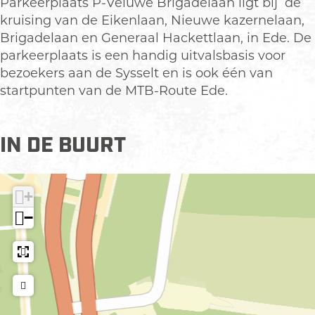
P
r
Parkeerplaats P-Veluwe Brigadelaan ligt bij de
a
k
kruising van de Eikenlaan, Nieuwe kazernelaan,
r
e
Brigadelaan en Generaal Hackettlaan, in Ede. De
k
e
parkeerplaats is een handig uitvalsbasis voor
e
r
bezoekers aan de Sysselt en is ook één van
e
p
startpunten van de MTB-Route Ede.
r
l
p
a
IN DE BUURT
l
a
a
t
a
s
+
t
P
s
-
−
P
V
-
e
V
l
e
u
l
w