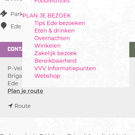
Foodfestivals
Parkeerplaats langs de weg
PLAN JE BEZOEK
Tips Ede bezoeken
Ede
Eten & drinken
Overnachten
Winkelen
CONTACT
Zakelijk bezoek
Bereikbaarheid
VVV Informatiepunten
P-Veluwe Brigadelaan
Webshop
Brigadelaan
Ede
n
Plan je route
a
n
a
Route
a
r
a
P
r
a