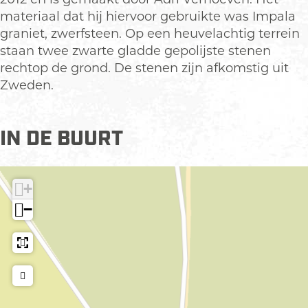
e
s
materiaal dat hij hiervoor gebruikte was Impala
d
V
graniet, zwerfsteen. Op een heuvelachtig terrein
s
e
staan twee zwarte gladde gepolijste stenen
V
r
rechtop de grond. De stenen zijn afkomstig uit
e
l
Zweden.
r
a
l
n
IN DE BUURT
a
g
n
e
g
n
+
e
n
−