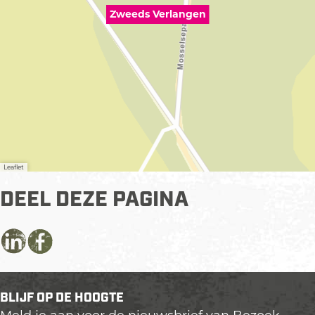
Zweeds Verlangen
Leaflet
DEEL DEZE PAGINA
D
D
D
e
e
e
e
e
e
BLIJF OP DE HOOGTE
l
l
l