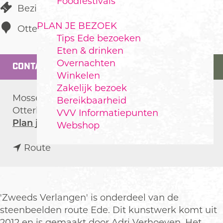
Foodfestivals
Bezienswaardigheid
PLAN JE BEZOEK
Otterlo
Tips Ede bezoeken
Eten & drinken
Overnachten
CONTACT
Winkelen
Zakelijk bezoek
Mosselseweg
Bereikbaarheid
Otterlo
VVV Informatiepunten
n
Plan je route
Webshop
a
n
a
Route
a
r
a
Z
r
w
Z
e
'Zweeds Verlangen' is onderdeel van de
w
e
steenbeelden route Ede. Dit kunstwerk komt uit
e
d
2012 en is gemaakt door Adri Verhoeven. Het