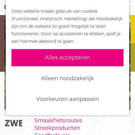
Z
Handboek voor Helden
Deze website maakt gebruik van cookies
o
M
G
(Functioneel, Analytisch, Marketing) die noodzakelijk
e
e
DORPEN
a
zijn om de website zo goed mogelijk te laten
k
n
Bennekom
n
functioneren. Door op accepteren te klikken, geef je
e
u
De Klomp
a
aan hiermee akkoord te gaan.
n
Deelen
a
Ede
r
Alles accepteren
Ederveen
d
Harskamp
e
Hoenderloo
h
Alleen noodzakelijk
Lunteren
o
Otterlo
m
Wekerom
e
Voorkeuren aanpassen
p
FOOD
a
Smaakfietsroutes
ZWEEDS VERLANGEN
g
Streekproducten
e