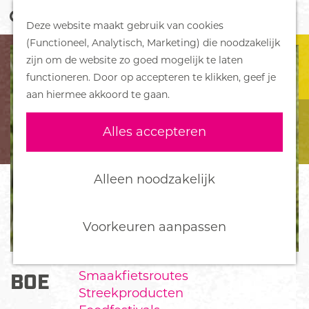
Z
Handboek voor Helden
Deze website maakt gebruik van cookies
o
M
G
(Functioneel, Analytisch, Marketing) die noodzakelijk
e
e
DORPEN
a
zijn om de website zo goed mogelijk te laten
k
n
Bennekom
n
functioneren. Door op accepteren te klikken, geef je
e
u
De Klomp
a
aan hiermee akkoord te gaan.
n
Deelen
a
Ede
r
Alles accepteren
Ederveen
d
Harskamp
e
Hoenderloo
h
Alleen noodzakelijk
Lunteren
o
Otterlo
m
Wekerom
e
Voorkeuren aanpassen
p
FOOD
a
Smaakfietsroutes
BOER HENRI
g
Streekproducten
e