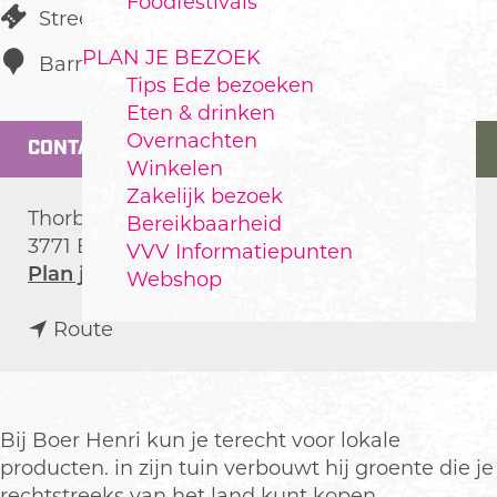
Foodfestivals
Streekproducten
PLAN JE BEZOEK
Barneveld
Tips Ede bezoeken
Eten & drinken
Overnachten
CONTACT
Winkelen
Zakelijk bezoek
Thorbeckelaan 108
Bereikbaarheid
3771 EM
Barneveld
VVV Informatiepunten
n
Plan je route
Webshop
a
n
a
Route
a
r
a
B
r
o
B
e
Bij Boer Henri kun je terecht voor lokale
o
r
producten. in zijn tuin verbouwt hij groente die je
e
H
rechtstreeks van het land kunt kopen.