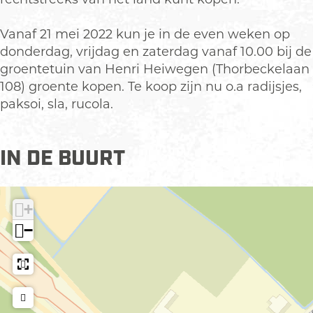
r
e
H
n
Vanaf 21 mei 2022 kun je in de even weken op
e
r
donderdag, vrijdag en zaterdag vanaf 10.00 bij de
n
i
groentetuin van Henri Heiwegen (Thorbeckelaan
r
108) groente kopen. Te koop zijn nu o.a radijsjes,
i
paksoi, sla, rucola.
IN DE BUURT
+
−