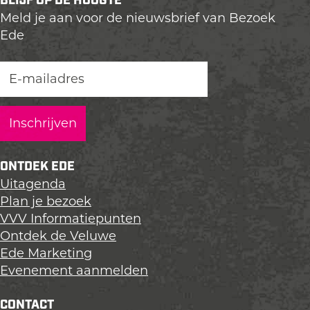
BLIJF OP DE HOOGTE
l
l
l
Meld je aan voor de nieuwsbrief van Bezoek
d
d
d
Ede
e
e
e
z
z
z
e
e
e
p
p
p
a
a
a
g
g
g
i
i
i
n
n
n
ONTDEK EDE
a
a
a
Uitagenda
o
o
o
Plan je bezoek
p
p
p
VVV Informatiepunten
L
F
X
Ontdek de Veluwe
i
a
Ede Marketing
n
c
Evenement aanmelden
k
e
e
b
CONTACT