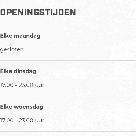
p
m
OPENINGSTIJDEN
e
t
v
Elke maandag
e
r
gesloten
g
r
o
Elke dinsdag
t
17.00 - 23.00 uur
e
a
f
Elke woensdag
b
e
17.00 - 23.00 uur
e
l