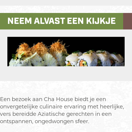
s
H
a
u
e
o
H
s
NEEM ALVAST EEN KIJKJE
E
u
o
e
d
s
u
E
e
e
s
d
E
e
e
d
E
e
d
e
O
p
e
n
Een bezoek aan Cha House biedt je een
p
onvergetelijke culinaire ervaring met heerlijke,
o
vers bereidde Aziatische gerechten in een
p
ontspannen, ongedwongen sfeer.
u