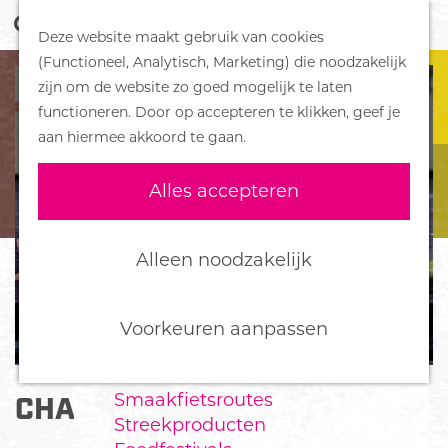
Z
Handboek voor Helden
Deze website maakt gebruik van cookies
o
M
G
(Functioneel, Analytisch, Marketing) die noodzakelijk
e
e
DORPEN
a
zijn om de website zo goed mogelijk te laten
k
n
Bennekom
n
functioneren. Door op accepteren te klikken, geef je
e
u
De Klomp
a
aan hiermee akkoord te gaan.
n
Deelen
a
Ede
r
Alles accepteren
Ederveen
d
Harskamp
e
Hoenderloo
h
Alleen noodzakelijk
Lunteren
o
Otterlo
m
Wekerom
e
Voorkeuren aanpassen
p
FOOD
a
Smaakfietsroutes
CHA HOUSE EDE
g
Streekproducten
e