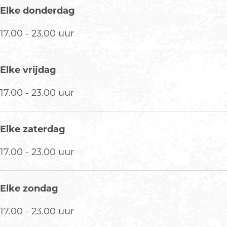
d
Elke donderdag
i
n
17.00 - 23.00 uur
g
C
h
Elke vrijdag
a
17.00 - 23.00 uur
H
o
u
Elke zaterdag
s
e
17.00 - 23.00 uur
-
0
4
Elke zondag
6
.
17.00 - 23.00 uur
j