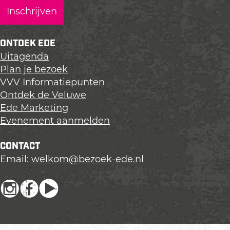
g
g
g
i
i
i
n
n
n
ONTDEK EDE
a
a
a
Uitagenda
o
o
o
Plan je bezoek
p
p
p
VVV Informatiepunten
L
F
X
Ontdek de Veluwe
i
a
Ede Marketing
n
c
Evenement aanmelden
k
e
e
b
CONTACT
d
o
Email:
welkom@bezoek-ede.nl
I
o
n
k
I
F
Y
n
a
o
s
c
u