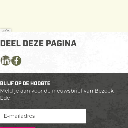
Leaflet
DEEL DEZE PAGINA
D
D
D
e
e
e
e
e
e
BLIJF OP DE HOOGTE
l
l
l
Meld je aan voor de nieuwsbrief van Bezoek
d
d
d
Ede
e
e
e
z
z
z
e
e
e
p
p
p
a
a
a