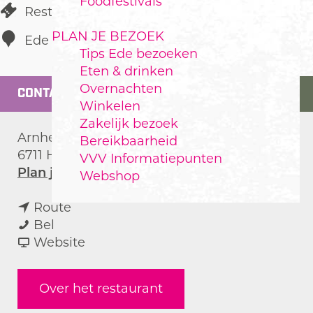
Foodfestivals
Restaurant
PLAN JE BEZOEK
Ede
Tips Ede bezoeken
Eten & drinken
Overnachten
CONTACT
Winkelen
Zakelijk bezoek
Arnhemseweg 20
Bereikbaarheid
6711 HA
Ede
VVV Informatiepunten
n
Plan je route
Webshop
a
n
a
Route
C
a
r
Bel
h
a
v
C
Website
a
r
a
h
H
C
n
a
Over het restaurant
o
h
C
H
u
a
h
o