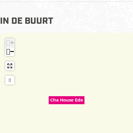
p
g
IN DE BUURT
+
−
Cha House Ede