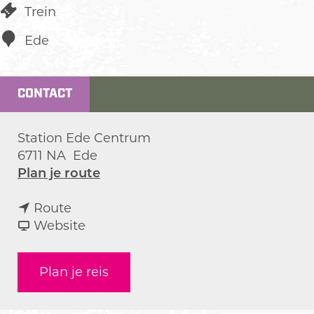
Trein
Ede
CONTACT
Station Ede Centrum
6711 NA
Ede
n
Plan je route
a
n
a
Route
a
v
r
Website
a
a
S
r
n
t
Plan je reis
S
S
a
t
t
t
a
a
i