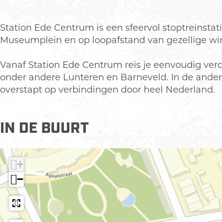
t
t
o
i
i
n
Station Ede Centrum is een sfeervol stoptreinstatio
o
o
E
Museumplein en op loopafstand van gezellige w
n
n
d
E
E
e
Vanaf Station Ede Centrum reis je eenvoudig verde
d
d
C
onder andere Lunteren en Barneveld. In de andere
e
e
e
overstapt op verbindingen door heel Nederland.
C
C
n
e
e
t
n
n
r
IN DE BUURT
t
t
u
r
r
m
u
u
+
m
m
−