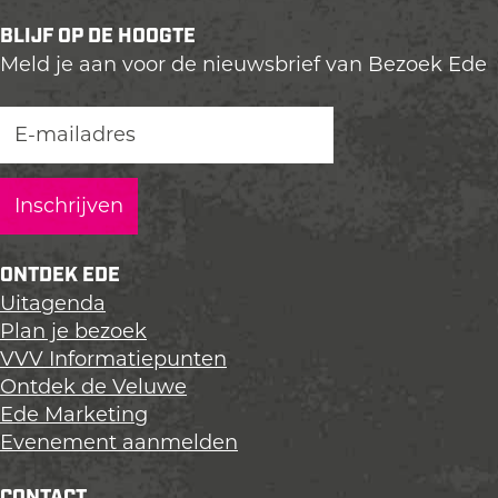
e
e
e
BLIJF OP DE HOOGTE
l
l
l
Meld je aan voor de nieuwsbrief van Bezoek Ede
d
d
d
e
e
e
z
z
z
e
e
e
p
p
p
a
a
a
g
g
g
i
i
i
ONTDEK EDE
n
n
n
Uitagenda
a
a
a
Plan je bezoek
o
o
o
VVV Informatiepunten
p
p
p
Ontdek de Veluwe
L
F
X
Ede Marketing
i
a
Evenement aanmelden
n
c
k
e