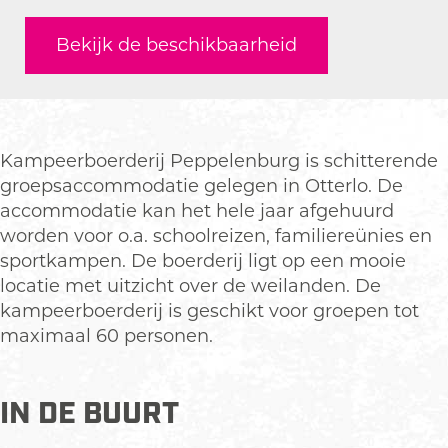
m
K
r
a
m
p
a
K
n
p
Bekijk de beschikbaarheid
e
m
a
K
e
e
p
m
a
e
r
e
p
m
r
b
e
e
p
b
o
r
e
e
o
Kampeerboerderij Peppelenburg is schitterende
e
b
r
e
e
groepsaccommodatie gelegen in Otterlo. De
r
o
b
r
r
accommodatie kan het hele jaar afgehuurd
d
e
o
b
d
worden voor o.a. schoolreizen, familiereünies en
e
r
e
o
e
sportkampen. De boerderij ligt op een mooie
r
d
r
e
r
locatie met uitzicht over de weilanden. De
i
e
d
r
i
kampeerboerderij is geschikt voor groepen tot
j
r
e
d
j
maximaal 60 personen.
P
i
r
e
P
e
j
i
r
e
p
P
j
i
p
IN DE BUURT
p
e
P
j
p