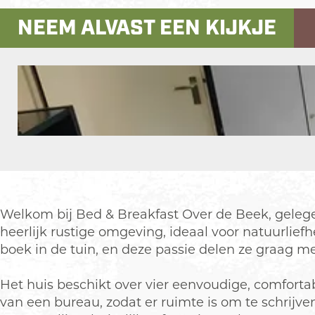
v
B
&
B
v
NEEM ALVAST EEN KIJKJE
e
O
B
&
e
r
v
O
B
r
d
e
v
O
d
e
r
e
v
e
B
d
r
e
B
e
e
d
r
e
e
B
e
d
e
O
k
e
B
e
k
p
e
e
B
e
k
e
e
n
k
e
Welkom bij Bed & Breakfast Over de Beek, gelege
p
k
heerlijk rustige omgeving, ideaal voor natuurlief
o
boek in de tuin, en deze passie delen ze graag m
p
u
Het huis beschikt over vier eenvoudige, comfor
p
van een bureau, zodat er ruimte is om te schrijv
m