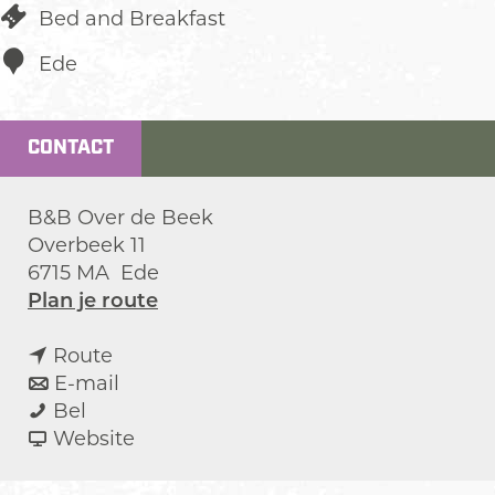
Bed and Breakfast
Ede
CONTACT
B&B Over de Beek
Overbeek 11
6715 MA
Ede
n
Plan je route
a
n
a
Route
a
n
r
E-mail
B
a
a
B
Bel
&
r
a
v
&
Website
B
B
r
a
B
O
&
B
n
O