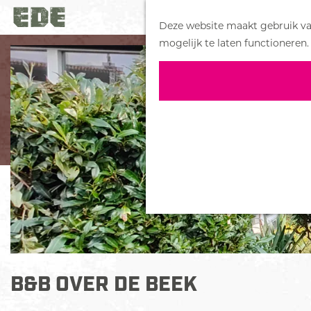
Deze website maakt gebruik van
G
mogelijk te laten functioneren.
a
n
a
a
r
d
e
h
o
m
e
p
a
B&B OVER DE BEEK
g
e