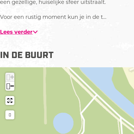
een gezellige, huiselijke sfeer uitstraalt.
e
t
Voor een rustig moment kun je in de t…
v
e
Lees verder
r
g
r
IN DE BUURT
o
t
e
+
a
−
f
b
e
e
l
d