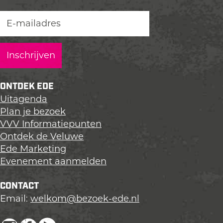
e
e
e
z
z
z
e
e
e
p
p
p
a
a
a
g
g
g
i
i
i
ONTDEK EDE
n
n
n
Uitagenda
a
a
a
Plan je bezoek
o
o
o
VVV Informatiepunten
p
p
p
Ontdek de Veluwe
L
F
X
Ede Marketing
i
a
Evenement aanmelden
n
c
k
e
CONTACT
e
b
Email:
welkom@bezoek-ede.nl
d
o
I
o