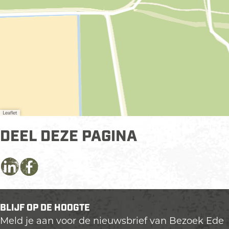
i
n
g
B
&
B
O
v
e
Leaflet
r
d
DEEL DEZE PAGINA
e
B
e
D
D
D
e
e
e
e
k
e
e
e
BLIJF OP DE HOOGTE
l
l
l
Meld je aan voor de nieuwsbrief van Bezoek Ede
d
d
d