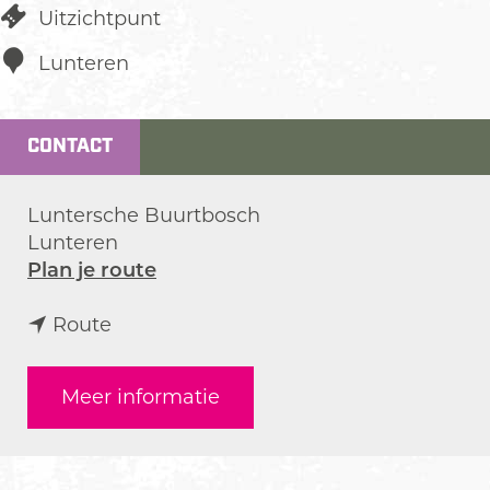
Uitzichtpunt
Lunteren
CONTACT
Luntersche Buurtbosch
Lunteren
n
Plan je route
a
n
a
Route
a
r
a
D
Meer informatie
r
u
D
r
u
f
r
b