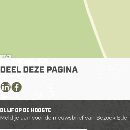
Leaflet
DEEL DEZE PAGINA
D
D
D
e
e
e
e
e
e
BLIJF OP DE HOOGTE
l
l
l
Meld je aan voor de nieuwsbrief van Bezoek Ede
d
d
d
e
e
e