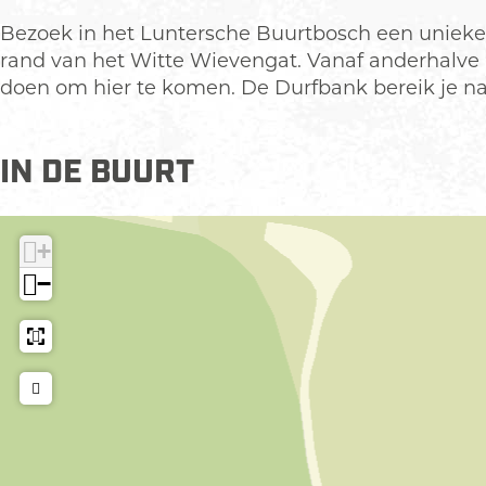
f
a
Bezoek in het Luntersche Buurtbosch een unieke 
b
n
rand van het Witte Wievengat. Vanaf anderhalve me
a
k
doen om hier te komen. De Durfbank bereik je na
n
k
IN DE BUURT
+
−