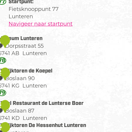
77
Startpunt:
Fietsknooppunt 77
Lunteren
Navigeer naar startpunt
Museum Lunteren
1
Dorpsstraat 55
6741 AB
Lunteren
M
78
u
Uitkijktoren de Koepel
2
s
Boslaan 90
e
6741 KG
Lunteren
u
U
79
m
Hotel Restaurant de Lunterse Boer
L
3
Boslaan 87
u
k
6741 KD
Lunteren
n
H
Uitkijktoren De Hessenhut Lunteren
4