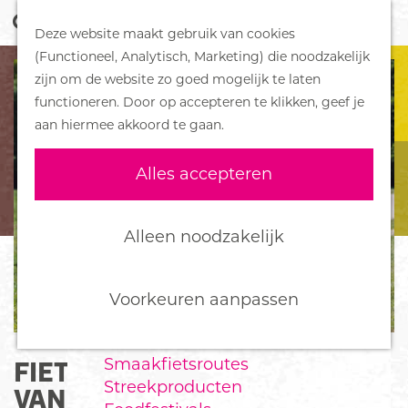
y
I
Z
Handboek voor Helden
p
J
Deze website maakt gebruik van cookies
o
o
M
G
i
z
(Functioneel, Analytisch, Marketing) die noodzakelijk
n
e
e
DORPEN
a
e
t
zijn om de website zo goed mogelijk te laten
k
n
_
r
Bennekom
n
b
functioneren. Door op accepteren te klikken, geef je
t
e
u
De Klomp
i
a
k
aan hiermee akkoord te gaan.
i
n
Deelen
a
e
j
Ede
r
d
Alles accepteren
Ederveen
d
b
Harskamp
o
e
e
Hoenderloo
h
Alleen noodzakelijk
r
Lunteren
o
d
Otterlo
m
e
Wekerom
e
Voorkeuren aanpassen
r
i
p
j
FOOD
a
Smaakfietsroutes
FIETSROUTE MIDDELPUNT
g
Streekproducten
e
VAN NEDERLAND