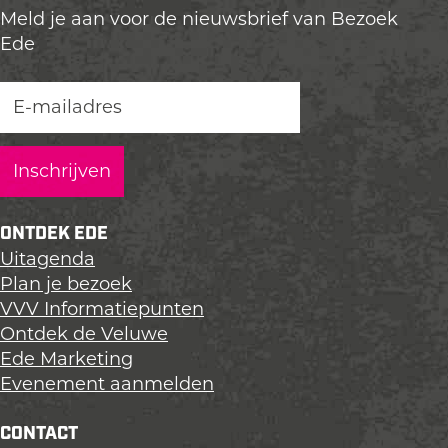
n
Meld je aan voor de nieuwsbrief van Bezoek
d
d
d
Ede
e
e
e
z
z
z
K
e
e
e
e
p
p
p
a
a
a
n
g
g
g
h
i
i
i
e
n
n
n
m
ONTDEK EDE
a
a
a
Uitagenda
o
o
o
Plan je bezoek
p
p
p
VVV Informatiepunten
L
F
X
Ontdek de Veluwe
i
a
Ede Marketing
n
c
Evenement aanmelden
k
e
e
b
CONTACT