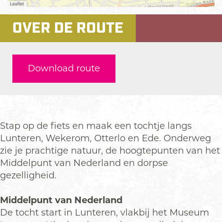
t
Leaflet
o
B
e
OVER DE ROUTE
u
r
i
d
t
e
e
r
n
Download route
i
z
j
o
K
r
e
g
r
n
Stap op de fiets en maak een tochtje langs
h
Lunteren, Wekerom, Otterlo en Ede. Onderweg
e
zie je prachtige natuur, de hoogtepunten van het
m
Middelpunt van Nederland en dorpse
gezelligheid.
Middelpunt van Nederland
De tocht start in Lunteren, vlakbij het Museum