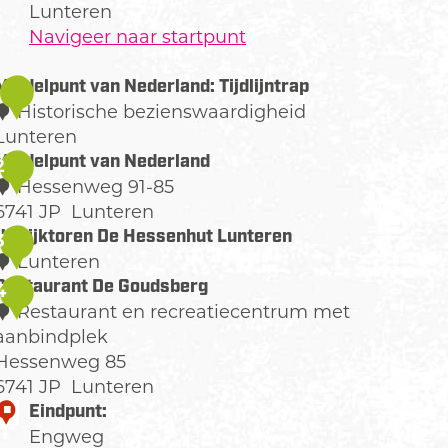
Lunteren
Navigeer naar startpunt
Middelpunt van Nederland: Tijdlijntrap
1
Historische bezienswaardigheid
Lunteren
M
Middelpunt van Nederland
2
Hessenweg 91-85
d
6741 JP
Lunteren
d
M
Uitkijktoren De Hessenhut Lunteren
3
e
Lunteren
d
U
Restaurant De Goudsberg
4
p
d
Restaurant en recreatiecentrum met
u
e
aanbindplek
n
k
Hessenweg 85
p
6741 JP
Lunteren
v
u
R
Eindpunt:
a
n
k
e
Engweg