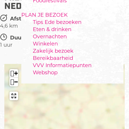
Foodfestivals
NEDERLAND
PLAN JE BEZOEK
Afstand:
Tips Ede bezoeken
4,6 km
Eten & drinken
Overnachten
Duur:
Winkelen
1 uur
Zakelijk bezoek
Bereikbaarheid
VVV Informatiepunten
Webshop
+
−