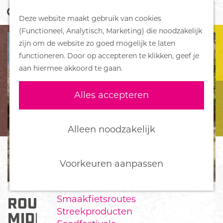
Z
Handboek voor Helden
Deze website maakt gebruik van cookies
o
M
G
(Functioneel, Analytisch, Marketing) die noodzakelijk
e
e
DORPEN
a
zijn om de website zo goed mogelijk te laten
k
n
Bennekom
n
functioneren. Door op accepteren te klikken, geef je
e
u
De Klomp
a
aan hiermee akkoord te gaan.
n
Deelen
a
Ede
r
Alles accepteren
Ederveen
d
Harskamp
e
Hoenderloo
h
Alleen noodzakelijk
Lunteren
o
Otterlo
m
Wekerom
e
Voorkeuren aanpassen
p
FOOD
a
Smaakfietsroutes
ROUTE UILENBOS -
g
Streekproducten
e
MIDDELPUNT VAN