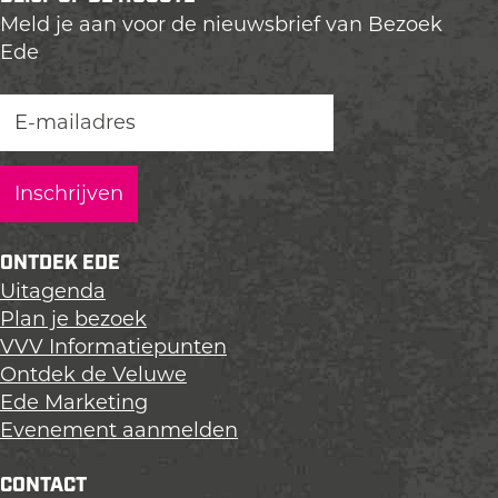
l
l
l
Meld je aan voor de nieuwsbrief van Bezoek
d
d
d
Ede
e
e
e
z
z
z
e
e
e
p
p
p
a
a
a
g
g
g
i
i
i
n
n
n
ONTDEK EDE
a
a
a
Uitagenda
o
o
o
Plan je bezoek
p
p
p
VVV Informatiepunten
L
F
X
Ontdek de Veluwe
i
a
Ede Marketing
n
c
Evenement aanmelden
k
e
e
b
CONTACT