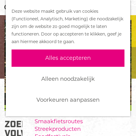
Z
Handboek voor Helden
Deze website maakt gebruik van cookies
o
M
G
(Functioneel, Analytisch, Marketing) die noodzakelijk
e
e
DORPEN
a
zijn om de website zo goed mogelijk te laten
k
n
Bennekom
n
functioneren. Door op accepteren te klikken, geef je
e
u
De Klomp
a
aan hiermee akkoord te gaan.
n
Deelen
a
Ede
r
Alles accepteren
Ederveen
d
Harskamp
e
Hoenderloo
h
Alleen noodzakelijk
Lunteren
o
Otterlo
m
Wekerom
e
Voorkeuren aanpassen
p
FOOD
a
Smaakfietsroutes
ZOEM DE ZANDBIJ VOOR
g
Streekproducten
e
VOLWASSENEN