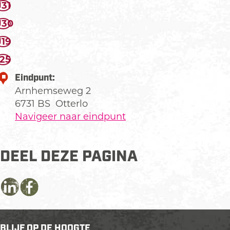
J31
J30
J19
I25
Eindpunt:
Arnhemseweg 2
6731 BS
Otterlo
Navigeer naar eindpunt
DEEL DEZE PAGINA
D
D
D
e
e
e
e
e
e
BLIJF OP DE HOOGTE