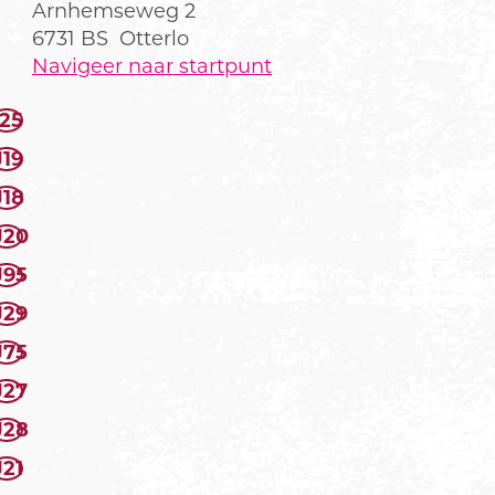
Arnhemseweg 2
6731 BS
Otterlo
Navigeer naar startpunt
I25
J19
J18
J20
J95
J29
J75
J27
J28
J21