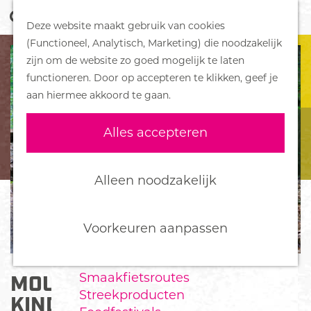
Z
Handboek voor Helden
Deze website maakt gebruik van cookies
o
M
G
(Functioneel, Analytisch, Marketing) die noodzakelijk
e
e
DORPEN
a
zijn om de website zo goed mogelijk te laten
k
n
Bennekom
n
functioneren. Door op accepteren te klikken, geef je
e
u
De Klomp
a
aan hiermee akkoord te gaan.
n
Deelen
a
Ede
r
Alles accepteren
Ederveen
d
Harskamp
e
Hoenderloo
h
Alleen noodzakelijk
Lunteren
o
Otterlo
m
Wekerom
e
Voorkeuren aanpassen
p
FOOD
a
Smaakfietsroutes
MOUNTAINBIKE
g
Streekproducten
e
KINDERROUTE