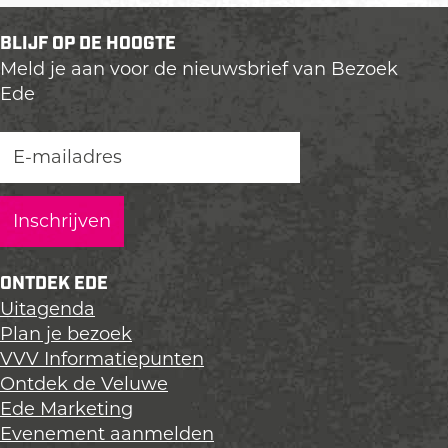
e
e
e
BLIJF OP DE HOOGTE
l
l
l
Meld je aan voor de nieuwsbrief van Bezoek
d
d
d
Ede
e
e
e
z
z
z
e
e
e
p
p
p
a
a
a
g
g
g
i
i
i
n
n
n
ONTDEK EDE
a
a
a
Uitagenda
o
o
o
Plan je bezoek
p
p
p
VVV Informatiepunten
L
F
X
Ontdek de Veluwe
i
a
Ede Marketing
n
c
Evenement aanmelden