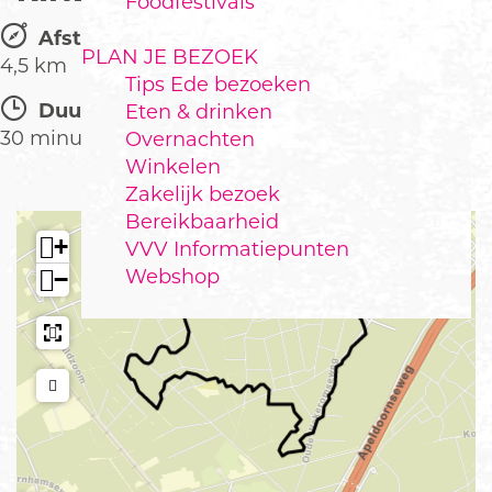
Foodfestivals
Afstand:
PLAN JE BEZOEK
4,5 km
Tips Ede bezoeken
Duur:
Eten & drinken
30 minuten
Overnachten
Winkelen
Zakelijk bezoek
Bereikbaarheid
+
VVV Informatiepunten
Webshop
−