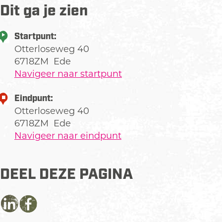
Dit ga je zien
Startpunt:
Otterloseweg 40
6718ZM
Ede
Navigeer naar startpunt
Eindpunt:
Otterloseweg 40
6718ZM
Ede
Navigeer naar eindpunt
DEEL DEZE PAGINA
D
D
D
e
e
e