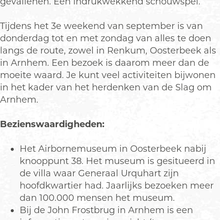
gevallenen. Een indrukwekkend schouwspel.
m
g
e
e
n
Tijdens het 3e weekend van september is van
n
e
donderdag tot en met zondag van alles te doen
b
langs de route, zowel in Renkum, Oosterbeek als
e
in Arnhem. Een bezoek is daarom meer dan de
s
t
moeite waard. Je kunt veel activiteiten bijwonen
in het kader van het herdenken van de Slag om
Arnhem.
Bezienswaardigheden:
Het Airbornemuseum in Oosterbeek nabij
knooppunt 38. Het museum is gesitueerd in
de villa waar Generaal Urquhart zijn
hoofdkwartier had. Jaarlijks bezoeken meer
dan 100.000 mensen het museum.
Bij de John Frostbrug in Arnhem is een