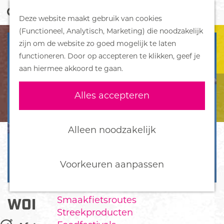
Z
Handboek voor Helden
Deze website maakt gebruik van cookies
o
M
G
(Functioneel, Analytisch, Marketing) die noodzakelijk
e
e
DORPEN
a
zijn om de website zo goed mogelijk te laten
k
n
Bennekom
n
functioneren. Door op accepteren te klikken, geef je
e
u
De Klomp
a
aan hiermee akkoord te gaan.
n
Deelen
a
Ede
r
Alles accepteren
Ederveen
d
Harskamp
e
Hoenderloo
h
Alleen noodzakelijk
Lunteren
o
Otterlo
m
Wekerom
e
Voorkeuren aanpassen
p
FOOD
a
Smaakfietsroutes
WOII AIRBORNE ROUTE
g
Streekproducten
e