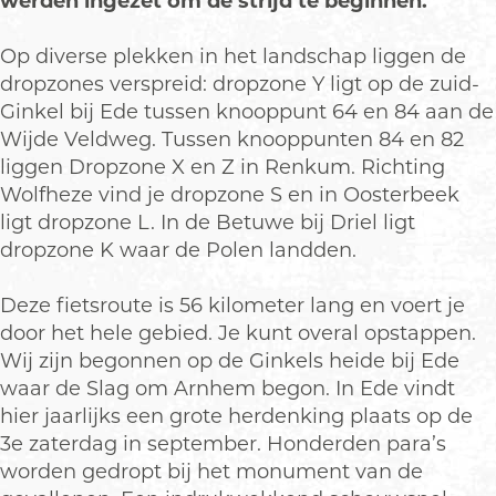
werden ingezet om de strijd te beginnen.
e
i
a
t
l
d
t
t
w
d
n
O
a
i
o
g
d
o
Op diverse plekken in het landschap liggen de
a
s
u
e
s
t
dropzones verspreid: dropzone Y ligt op de zuid-
t
d
t
s
Ginkel bij Ede tussen knooppunt 64 en 84 aan de
e
p
e
/
Wijde Veldweg. Tussen knooppunten 84 en 82
n
l
r
O
e
a
liggen Dropzone X en Z in Renkum. Richting
b
o
n
n
e
Wolfheze vind je dropzone S en in Oosterbeek
r
z
t
e
l
ligt dropzone L. In de Betuwe bij Driel ligt
w
s
k
o
dropzone K waar de Polen landden.
e
o
g
e
e
s
f
n
Deze fietsroute is 56 kilometer lang en voert je
g
v
door het hele gebied. Je kunt overal opstappen.
r
l
a
Wij zijn begonnen op de Ginkels heide bij Ede
i
v
waar de Slag om Arnhem begon. In Ede vindt
e
e
hier jaarlijks een grote herdenking plaats op de
g
n
t
3e zaterdag in september. Honderden para’s
G
u
worden gedropt bij het monument van de
e
i