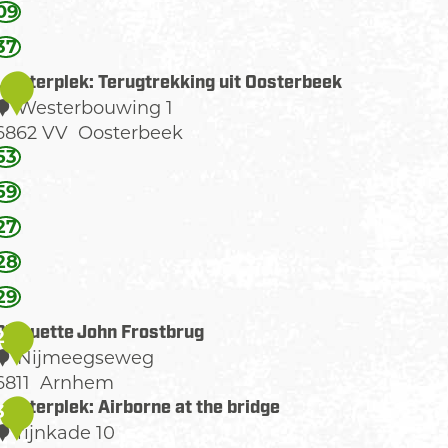
09
37
Luisterplek: Terugtrekking uit Oosterbeek
1
Westerbouwing 1
6862 VV
Oosterbeek
L
53
u
59
27
s
28
e
29
p
Plaquette John Frostbrug
2
Nijmeegseweg
e
6811
Arnhem
k
P
Luisterplek: Airborne at the bridge
3
rijnkade 10