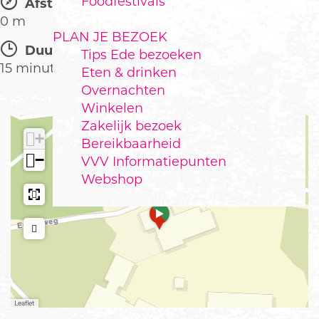
Foodfestivals
Afstand:
0 m
PLAN JE BEZOEK
Duur:
Tips Ede bezoeken
15 minuten
Eten & drinken
Overnachten
Winkelen
Zakelijk bezoek
+
Bereikbaarheid
−
VVV Informatiepunten
Webshop
a
d
d
r
e
s
s
Leaflet