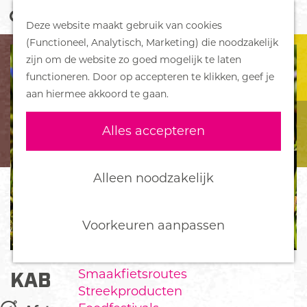
Z
Handboek voor Helden
Deze website maakt gebruik van cookies
o
M
G
(Functioneel, Analytisch, Marketing) die noodzakelijk
e
e
DORPEN
a
zijn om de website zo goed mogelijk te laten
k
n
Bennekom
n
functioneren. Door op accepteren te klikken, geef je
e
u
De Klomp
a
aan hiermee akkoord te gaan.
n
Deelen
a
Ede
r
Alles accepteren
Ederveen
d
Harskamp
e
Hoenderloo
h
Alleen noodzakelijk
Lunteren
o
Otterlo
m
Wekerom
e
Voorkeuren aanpassen
p
FOOD
a
Smaakfietsroutes
KABOUTERPAD HOEKELUM
g
Streekproducten
e