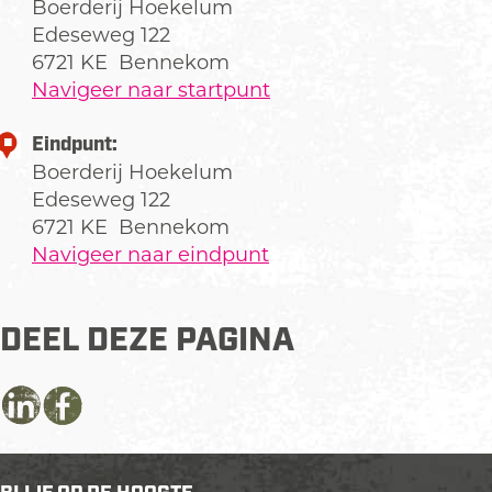
Boerderij Hoekelum
Edeseweg 122
6721 KE
Bennekom
Navigeer naar startpunt
Eindpunt:
Boerderij Hoekelum
Edeseweg 122
6721 KE
Bennekom
Navigeer naar eindpunt
DEEL DEZE PAGINA
D
D
D
e
e
e
e
e
e