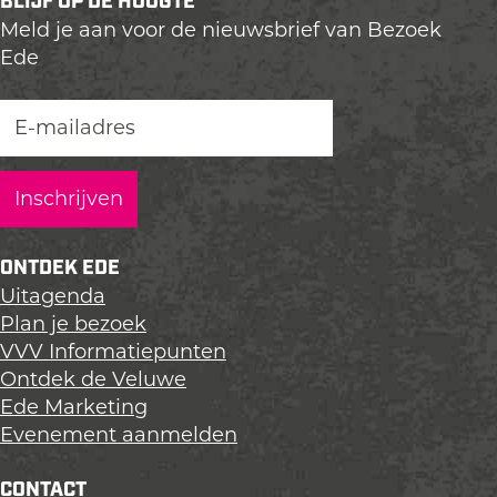
BLIJF OP DE HOOGTE
l
l
l
Meld je aan voor de nieuwsbrief van Bezoek
d
d
d
Ede
e
e
e
z
z
z
e
e
e
p
p
p
a
a
a
g
g
g
i
i
i
n
n
n
ONTDEK EDE
a
a
a
Uitagenda
o
o
o
Plan je bezoek
p
p
p
VVV Informatiepunten
L
F
X
Ontdek de Veluwe
i
a
Ede Marketing
n
c
Evenement aanmelden
k
e
e
b
CONTACT