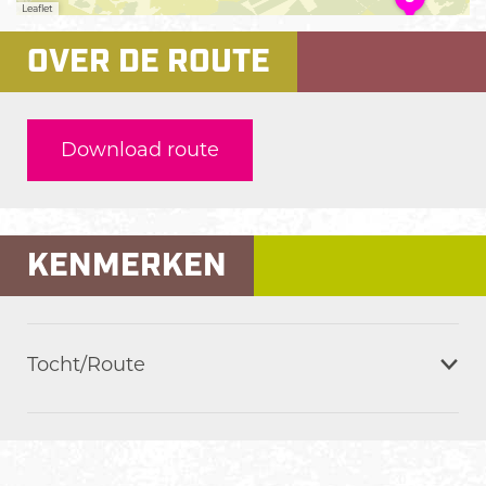
Leaflet
k
OVER DE ROUTE
Download route
KENMERKEN
Tocht/Route