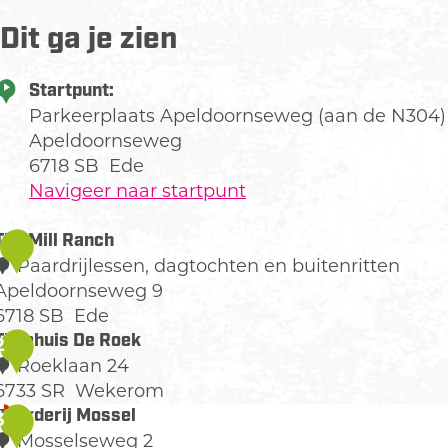
Dit ga je zien
Startpunt:
Parkeerplaats Apeldoornseweg (aan de N304)
Apeldoornseweg
6718 SB
Ede
Navigeer naar startpunt
The Mill Ranch
1
Paardrijlessen, dagtochten en buitenritten
Apeldoornseweg 9
6718 SB
Ede
T
Theehuis De Roek
2
h
Roeklaan 24
e
6733 SR
Wekerom
M
T
Boerderij Mossel
3
h
Mosselseweg 2