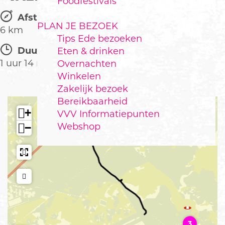
Foodfestivals
Afstand:
PLAN JE BEZOEK
6 km
Tips Ede bezoeken
Duur:
Eten & drinken
1 uur 14 minuten
Overnachten
Winkelen
Zakelijk bezoek
T
2
Bereikbaarheid
h
+
VVV Informatiepunten
e
Webshop
−
e
h
u
i
s
D
e
R
o
3
e
3