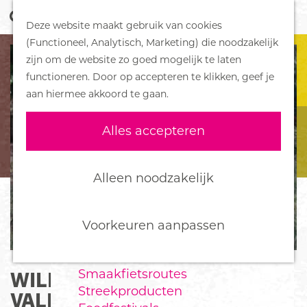
Z
Handboek voor Helden
Deze website maakt gebruik van cookies
o
M
G
(Functioneel, Analytisch, Marketing) die noodzakelijk
e
e
DORPEN
a
zijn om de website zo goed mogelijk te laten
k
n
Bennekom
n
functioneren. Door op accepteren te klikken, geef je
e
u
De Klomp
a
aan hiermee akkoord te gaan.
n
Deelen
a
Ede
r
Alles accepteren
Ederveen
d
Harskamp
e
Hoenderloo
h
Alleen noodzakelijk
Lunteren
o
Otterlo
m
Wekerom
e
Voorkeuren aanpassen
p
FOOD
a
Smaakfietsroutes
WILDWANDELING
g
Streekproducten
e
VALENBERG-DE MOSSEL