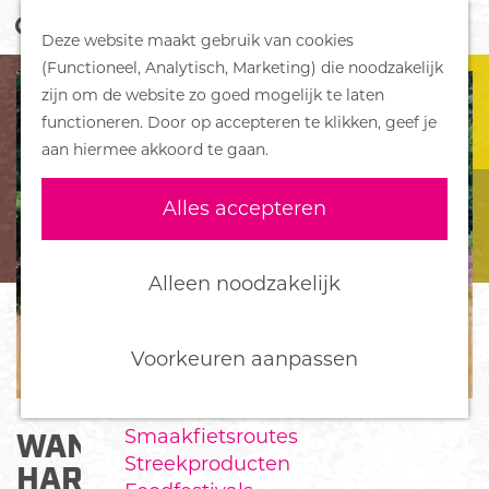
Z
Handboek voor Helden
Deze website maakt gebruik van cookies
o
M
G
(Functioneel, Analytisch, Marketing) die noodzakelijk
e
e
DORPEN
a
zijn om de website zo goed mogelijk te laten
k
n
Bennekom
n
functioneren. Door op accepteren te klikken, geef je
e
u
De Klomp
a
aan hiermee akkoord te gaan.
n
Deelen
a
Ede
r
Alles accepteren
Ederveen
d
Harskamp
e
Hoenderloo
h
Alleen noodzakelijk
Lunteren
o
Otterlo
m
Wekerom
e
Voorkeuren aanpassen
p
FOOD
a
Smaakfietsroutes
WANDELROUTE
g
Streekproducten
e
HARSKAMPERDENNEN