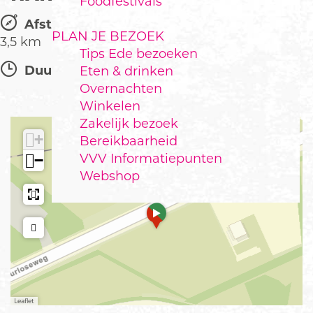
Foodfestivals
Afstand:
PLAN JE BEZOEK
3,5 km
Tips Ede bezoeken
Duur:
Eten & drinken
Overnachten
Winkelen
Zakelijk bezoek
+
Bereikbaarheid
VVV Informatiepunten
−
Webshop
a
d
d
r
e
s
s
Leaflet