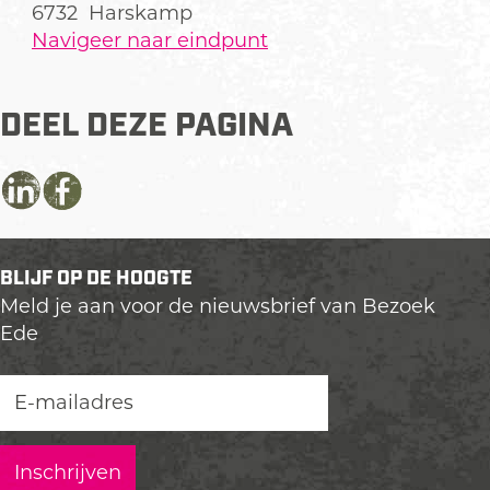
6732
Harskamp
Navigeer naar eindpunt
DEEL DEZE PAGINA
D
D
D
e
e
e
e
e
e
BLIJF OP DE HOOGTE
l
l
l
Meld je aan voor de nieuwsbrief van Bezoek
d
d
d
Ede
e
e
e
z
z
z
e
e
e
p
p
p
a
a
a
g
g
g