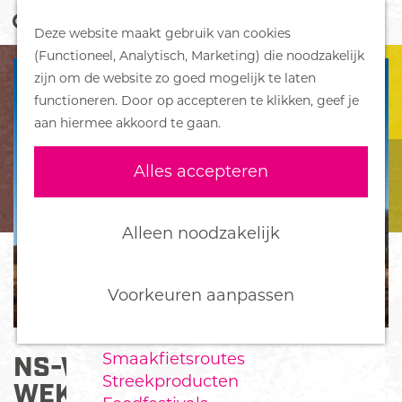
Z
Handboek voor Helden
Deze website maakt gebruik van cookies
o
M
G
(Functioneel, Analytisch, Marketing) die noodzakelijk
e
e
DORPEN
a
zijn om de website zo goed mogelijk te laten
k
n
Bennekom
n
functioneren. Door op accepteren te klikken, geef je
e
u
De Klomp
a
aan hiermee akkoord te gaan.
n
Deelen
a
Ede
r
Alles accepteren
Ederveen
d
Harskamp
e
Hoenderloo
h
Alleen noodzakelijk
Lunteren
o
Otterlo
m
Wekerom
e
Voorkeuren aanpassen
p
FOOD
a
Smaakfietsroutes
NS-WANDELING
g
Streekproducten
e
WEKEROMSE ZAND