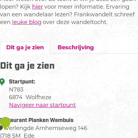
lopen? Kijk
hier
voor meer informatie. Ervaring
van een wandelaar lezen? Frankwandelt schreef
een
leuke blog
over deze wandeltocht.
Dit ga je zien
Beschrijving
Dit ga je zien
Startpunt:
N783
6874
Wolfheze
Navigeer naar startpunt
Restaurant Planken Wambuis
1
Verlengde Arnhemseweg 146
6718 SM
Ede