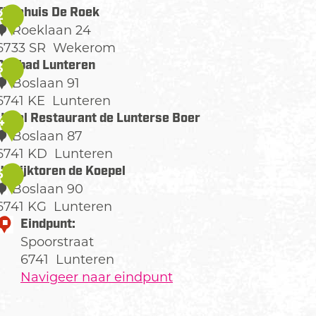
R
Theehuis De Roek
2
e
Roeklaan 24
s
6733 SR
Wekerom
T
Bosbad Lunteren
3
a
h
Boslaan 91
u
e
6741 KE
Lunteren
e
B
Hotel Restaurant de Lunterse Boer
4
a
h
o
Boslaan 87
n
u
s
6741 KD
Lunteren
b
H
Uitkijktoren de Koepel
5
P
s
a
o
Boslaan 90
D
d
6741 KG
Lunteren
a
e
L
e
U
Eindpunt:
n
R
u
Spoorstraat
k
o
n
R
6741
Lunteren
e
e
e
k
Navigeer naar eindpunt
n
k
e
s
W