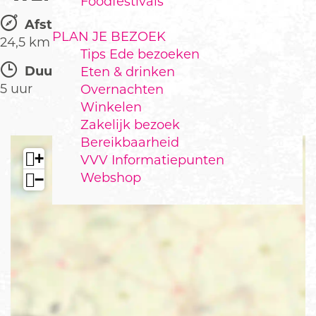
Foodfestivals
Afstand:
PLAN JE BEZOEK
24,5 km
Tips Ede bezoeken
Duur:
Eten & drinken
5 uur
Overnachten
Winkelen
Zakelijk bezoek
Bereikbaarheid
+
VVV Informatiepunten
Webshop
−