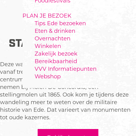
Foodfestivals
PLAN JE BEZOEK
Tips Ede bezoeken
WANDELROUTE:
Eten & drinken
Overnachten
STADSWANDELING EDE
Winkelen
Zakelijk bezoek
Bereikbaarheid
Deze wandelroute van 4,8 km in Ede neemt je
VVV Informatiepunten
vanaf treinstation Ede Centrum mee door het
Webshop
centrum van Ede. Onderweg kun je een kijkje
nemen bij Molen De Concordia, een
stellingmolen uit 1865. Ook kom je tijdens deze
wandeling meer te weten over de militaire
historie van Ede. Dat varieert van monumenten
tot oude kazernes.