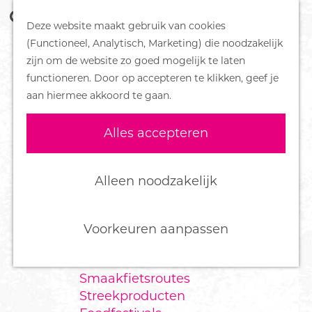
Z
Handboek voor Helden
Deze website maakt gebruik van cookies
o
M
G
(Functioneel, Analytisch, Marketing) die noodzakelijk
e
e
DORPEN
a
zijn om de website zo goed mogelijk te laten
k
n
Bennekom
n
functioneren. Door op accepteren te klikken, geef je
e
u
De Klomp
a
aan hiermee akkoord te gaan.
n
Deelen
a
Ede
r
Alles accepteren
Ederveen
d
Harskamp
e
Hoenderloo
h
Alleen noodzakelijk
Lunteren
o
Otterlo
m
Wekerom
e
Voorkeuren aanpassen
p
FOOD
a
Smaakfietsroutes
g
Streekproducten
e