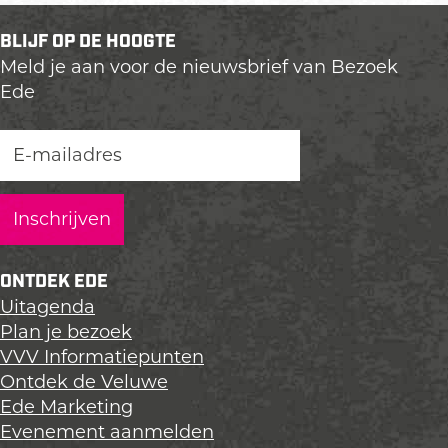
BUITENKUNST EDE
BLIJF OP DE HOOGTE
In Ede kom je veel kunstwerken in de
Meld je aan voor de nieuwsbrief van Bezoek
openbare ruimte tegen. Laat je verrassen!
Ede
ONTDEK EDE
Uitagenda
Plan je bezoek
VVV Informatiepunten
Ontdek de Veluwe
Ede Marketing
Evenement aanmelden