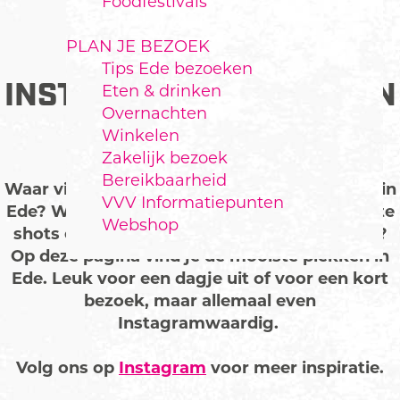
Foodfestivals
PLAN JE BEZOEK
Tips Ede bezoeken
INSTAGRAM HOTSPOTS IN
Eten & drinken
Overnachten
EDE
Winkelen
Zakelijk bezoek
Bereikbaarheid
Waar vind je de meest fotogenieke hotspots in
VVV Informatiepunten
Ede? Welke locaties zijn geknipt voor perfecte
Webshop
shots en maken jouw instafeed nóg mooier?
Op deze pagina vind je de mooiste plekken in
Ede. Leuk voor een dagje uit of voor een kort
bezoek, maar allemaal even
Instagramwaardig.
Volg ons op
Instagram
voor meer inspiratie.