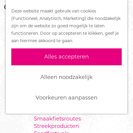
Z
Handboek voor Helden
Deze website maakt gebruik van cookies
o
M
G
(Functioneel, Analytisch, Marketing) die noodzakelijk
e
e
DORPEN
a
zijn om de website zo goed mogelijk te laten
k
n
Bennekom
n
functioneren. Door op accepteren te klikken, geef je
e
u
De Klomp
a
aan hiermee akkoord te gaan.
n
Deelen
a
Ede
r
Alles accepteren
Ederveen
d
Harskamp
e
Hoenderloo
h
Alleen noodzakelijk
Lunteren
o
Otterlo
m
Wekerom
e
Voorkeuren aanpassen
p
FOOD
a
Smaakfietsroutes
g
Streekproducten
e