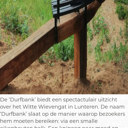
De ‘Durfbank’ biedt een spectactulair uitzicht
over het Witte Wievengat in Lunteren. De naam
‘Durfbank’ slaat op de manier waarop bezoekers
hem moeten bereiken: via een smalle