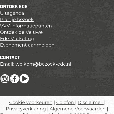
ONTDEK EDE
Uitagenda
Plan je bezoek
VVV Informatiepunten
Ontdek de Veluwe
Ede Marketing
Evenement aanmelden
CONTACT
Email:
welkom@bezoek-ede.nl
I
F
Y
n
a
o
s
c
u
t
e
T
Cookie voorkeuren
|
Colofon
|
Disclaimer
|
a
b
u
Privacyverklaring
|
Algemene Voorwaarden
|
g
o
b