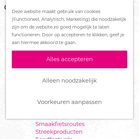
Z
Handboek voor Helden
Deze website maakt gebruik van cookies
o
M
G
(Functioneel, Analytisch, Marketing) die noodzakelijk
e
e
DORPEN
a
zijn om de website zo goed mogelijk te laten
k
n
Bennekom
n
functioneren. Door op accepteren te klikken, geef je
e
u
De Klomp
a
aan hiermee akkoord te gaan.
n
Deelen
a
Ede
r
Alles accepteren
Ederveen
d
Harskamp
e
Hoenderloo
h
Alleen noodzakelijk
Lunteren
o
Otterlo
m
Wekerom
e
Voorkeuren aanpassen
p
FOOD
a
Smaakfietsroutes
g
Streekproducten
e