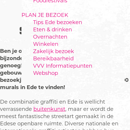
Foodfestivals
PLAN JE BEZOEK
Tips Ede bezoeken
STREETART IN EDE
Eten & drinken
Overnachten
Winkelen
Ben je op zoek naar gratis kunstwerken op
Zakelijk bezoek
bijzondere plekken? In Ede vind je er
Bereikbaarheid
genoeg! Van kleurrijke tunnels tot graffiti op
VVV Informatiepunten
gebouwen: de Edese streetart is zeker een
Webshop
bezoekje waard. Inmiddels zijn er meer dan 100
murals in Ede te vinden!
De combinatie graffiti en Ede is wellicht
verrassende
buitenkunst
, maar er wordt de
meest fantastische streetart gemaakt in de
Edese openbare ruimte. Diverse nationale en