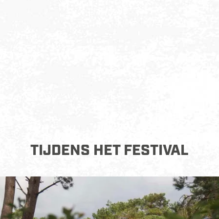
TIJDENS HET FESTIVAL
O
v
e
r