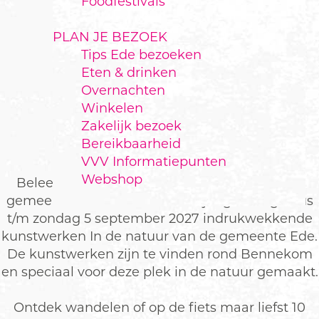
Foodfestivals
PLAN JE BEZOEK
Tips Ede bezoeken
WOEST&BIJSTER
Eten & drinken
Overnachten
Winkelen
Zakelijk bezoek
KUNST IN DE NATUUR
Bereikbaarheid
VVV Informatiepunten
Webshop
Beleef
Woest&Bijster
: een kunstfestival in de
gemeente Ede. Ontdek van vrijdag 27 augustus
t/m zondag 5 september 2027 indrukwekkende
kunstwerken In de natuur van de gemeente Ede.
De kunstwerken zijn te vinden rond Bennekom
en speciaal voor deze plek in de natuur gemaakt.
Ontdek wandelen of op de fiets maar liefst 10