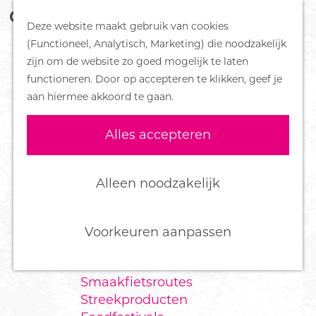
Z
Handboek voor Helden
Deze website maakt gebruik van cookies
o
M
G
(Functioneel, Analytisch, Marketing) die noodzakelijk
e
e
DORPEN
a
zijn om de website zo goed mogelijk te laten
k
n
Bennekom
n
functioneren. Door op accepteren te klikken, geef je
e
u
De Klomp
a
aan hiermee akkoord te gaan.
n
Deelen
a
Ede
r
Alles accepteren
Ederveen
d
Harskamp
e
Hoenderloo
h
Alleen noodzakelijk
Lunteren
o
Otterlo
m
Wekerom
e
Voorkeuren aanpassen
p
FOOD
a
Smaakfietsroutes
g
Streekproducten
e