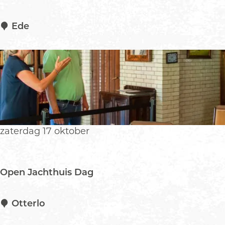
R
Ede
e
m
k
o
V
r
i
j
zaterdag 17 oktober
d
a
g
Open Jachthuis Dag
O
Otterlo
p