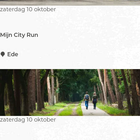
a
zaterdag 10 oktober
a
t
j
Mijn City Run
e
(
4
M
Ede
+
i
j
j
a
n
a
C
r
i
)
t
y
R
zaterdag 10 oktober
u
n