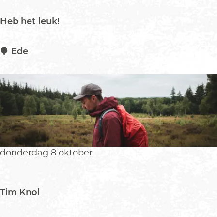
r
o
Heb het leuk!
m
s
H
Ede
e
b
h
e
t
l
e
u
donderdag 8 oktober
k
!
Tim Knol