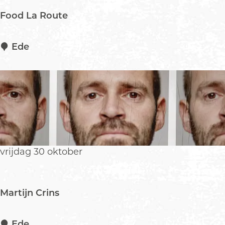
&
Food La Route
B
a
n
F
Ede
d
o
o
d
L
a
R
o
u
vrijdag 30 oktober
t
e
Martijn Crins
M
Ede