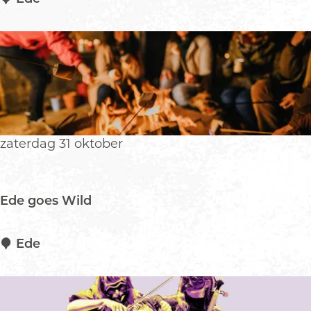
a
r
t
i
j
n
C
r
zaterdag 31 oktober
i
n
s
Ede goes Wild
E
Ede
d
e
g