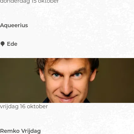
donderdag 15 oktober
Aqueerius
A
Ede
q
u
e
e
r
i
u
s
vrijdag 16 oktober
Remko Vrijdag