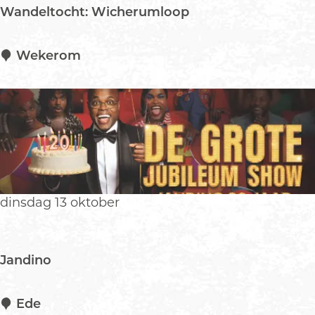
Wandeltocht: Wicherumloop
W
Wekerom
a
n
d
e
l
t
o
c
dinsdag 13 oktober
h
t
:
Jandino
W
i
c
J
Ede