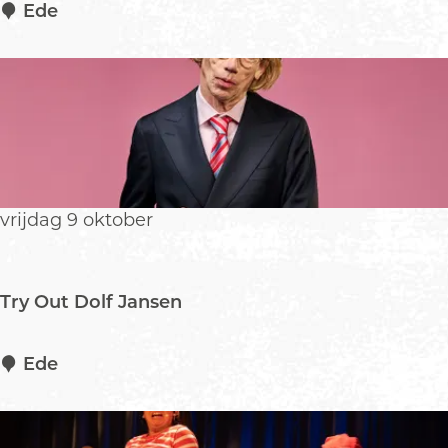
T
Ede
i
m
K
n
o
l
vrijdag 9 oktober
Try Out Dolf Jansen
T
Ede
r
y
O