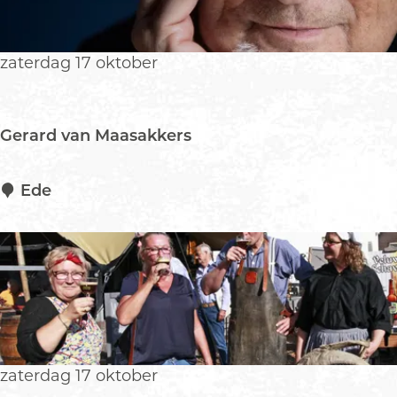
e
d
a
zaterdag 17 oktober
g
Gerard van Maasakkers
G
Ede
e
r
a
r
d
v
a
n
zaterdag 17 oktober
M