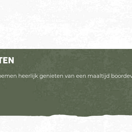
TEN
bloemen heerlijk genieten van een maaltijd boord