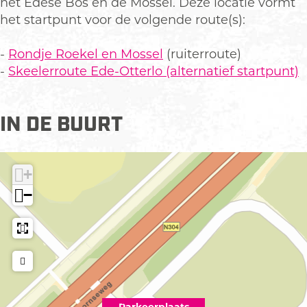
a
k
het Edese Bos en de Mossel. Deze locatie vormt
r
e
het startpunt voor de volgende route(s):
k
e
e
r
-
Rondje Roekel en Mossel
(ruiterroute)
e
p
-
Skeelerroute Ede-Otterlo (alternatief startpunt)
r
l
p
a
IN DE BUURT
l
a
a
t
a
s
+
t
W
s
e
−
W
s
e
t
s
e
t
r
e
r
r
o