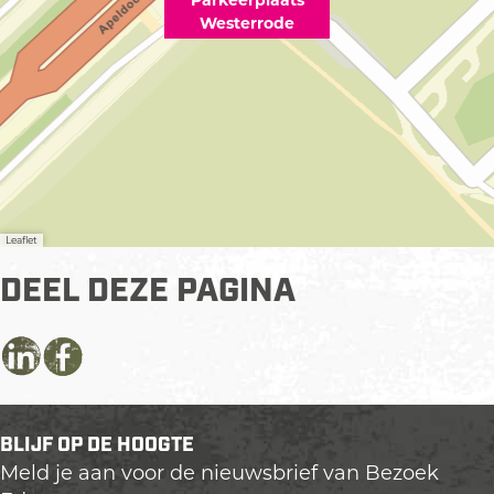
Parkeerplaats
r
d
Westerrode
o
e
d
e
Leaflet
DEEL DEZE PAGINA
D
D
D
e
e
e
e
e
e
BLIJF OP DE HOOGTE
l
l
l
Meld je aan voor de nieuwsbrief van Bezoek
d
d
d