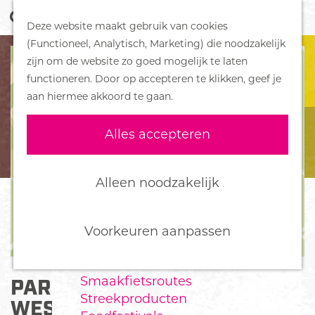
Z
Handboek voor Helden
Deze website maakt gebruik van cookies
o
M
G
(Functioneel, Analytisch, Marketing) die noodzakelijk
e
e
DORPEN
a
zijn om de website zo goed mogelijk te laten
k
n
Bennekom
n
functioneren. Door op accepteren te klikken, geef je
e
u
De Klomp
a
aan hiermee akkoord te gaan.
n
Deelen
a
Ede
r
Alles accepteren
Ederveen
d
Harskamp
e
Hoenderloo
h
Alleen noodzakelijk
Lunteren
o
Otterlo
m
Wekerom
e
Voorkeuren aanpassen
p
FOOD
a
Smaakfietsroutes
PARKEERPLAATS
g
Streekproducten
e
WESTERRODE