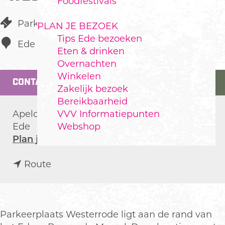
Foodfestivals
Parkeerplaats langs de weg
PLAN JE BEZOEK
Tips Ede bezoeken
Ede
Eten & drinken
Overnachten
Winkelen
CONTACT
Zakelijk bezoek
Bereikbaarheid
VVV Informatiepunten
Apeldoornseweg
Webshop
Ede
n
Plan je route
a
n
a
Route
a
r
a
P
r
a
P
r
Parkeerplaats Westerrode ligt aan de rand van