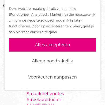
Z
Handboek voor Helden
Deze website maakt gebruik van cookies
o
M
G
(Functioneel, Analytisch, Marketing) die noodzakelijk
e
e
DORPEN
a
zijn om de website zo goed mogelijk te laten
k
n
Bennekom
n
functioneren. Door op accepteren te klikken, geef je
e
u
De Klomp
a
aan hiermee akkoord te gaan.
n
Deelen
a
Ede
r
Alles accepteren
Ederveen
d
Harskamp
e
Hoenderloo
h
Alleen noodzakelijk
Lunteren
o
Otterlo
m
Wekerom
e
Voorkeuren aanpassen
p
FOOD
a
Smaakfietsroutes
g
Streekproducten
e