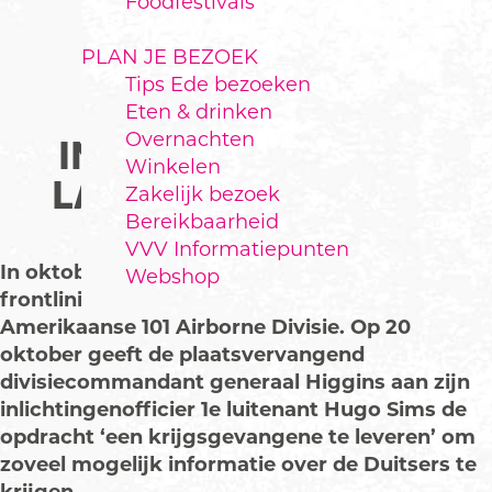
Foodfestivals
PLAN JE BEZOEK
Tips Ede bezoeken
OKTOBER 1944:
Eten & drinken
Overnachten
INCREDIBLE PATROL
Winkelen
LANGS RIJKSWEG 24
Zakelijk bezoek
Bereikbaarheid
VVV Informatiepunten
In oktober 1944 ligt Ede vlak achter de Duitse
Webshop
frontlinie. In de Betuwe bevindt zich dan de
Amerikaanse 101 Airborne Divisie. Op 20
oktober geeft de plaatsvervangend
divisiecommandant generaal Higgins aan zijn
inlichtingenofficier 1e luitenant Hugo Sims de
opdracht ‘een krijgsgevangene te leveren’ om
zoveel mogelijk informatie over de Duitsers te