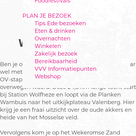
Foodfestivals
PLAN JE BEZOEK
Tips Ede bezoeken
WANDELROUTE:
Eten & drinken
Overnachten
WEKEROMSE ZAND
Winkelen
Zakelijk bezoek
Bereikbaarheid
Ben je op zoek naar een stevige wandeling, maar
VVV Informatiepunten
wel met een goede bereikbaarheid? Dan is de
Webshop
OV-stapper langs het Wekeromse Zand het
overwegen waard. Deze 24,5 km lange tocht start
bij Station Wolfheze en loopt via de Planken
Wambuis naar het uitkijkplateau Valenberg. Hier
krijg je een fraai uitzicht over de oude akkers en
heide van het Mosselse veld.
Vervolgens kom je op het Wekeromse Zand