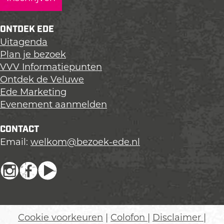
ONTDEK EDE
Uitagenda
Plan je bezoek
VVV Informatiepunten
Ontdek de Veluwe
Ede Marketing
Evenement aanmelden
CONTACT
Email:
welkom@bezoek-ede.nl
I
F
Y
n
a
o
s
c
u
t
e
T
Cookie voorkeuren
|
Colofon
|
Disclaimer
|