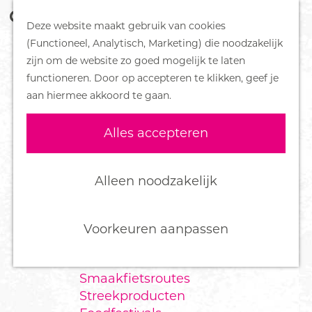
Z
Handboek voor Helden
Deze website maakt gebruik van cookies
o
M
G
(Functioneel, Analytisch, Marketing) die noodzakelijk
e
e
DORPEN
a
zijn om de website zo goed mogelijk te laten
k
n
Bennekom
n
functioneren. Door op accepteren te klikken, geef je
e
u
De Klomp
a
aan hiermee akkoord te gaan.
n
Deelen
a
Ede
r
Alles accepteren
Ederveen
d
Harskamp
e
Hoenderloo
h
Alleen noodzakelijk
Lunteren
o
Otterlo
m
Wekerom
e
Voorkeuren aanpassen
p
FOOD
a
Smaakfietsroutes
g
Streekproducten
e