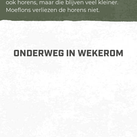
ook horens, maar die blijven veel kleiner.
Moeflons verliezen de horens niet.
ONDERWEG IN WEKEROM