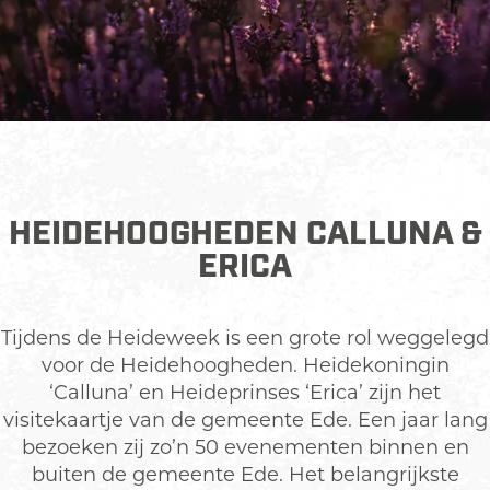
n
E
d
e
HEIDEMARKT IN EDE
Verchillende kramen, oud folklore en
HEIDEHOOGHEDEN CALLUNA &
entertainment in Ede centrum.
ERICA
Tijdens de Heideweek is een grote rol weggelegd
voor de Heidehoogheden. Heidekoningin
‘Calluna’ en Heideprinses ‘Erica’ zijn het
visitekaartje van de gemeente Ede. Een jaar lang
bezoeken zij zo’n 50 evenementen binnen en
buiten de gemeente Ede. Het belangrijkste