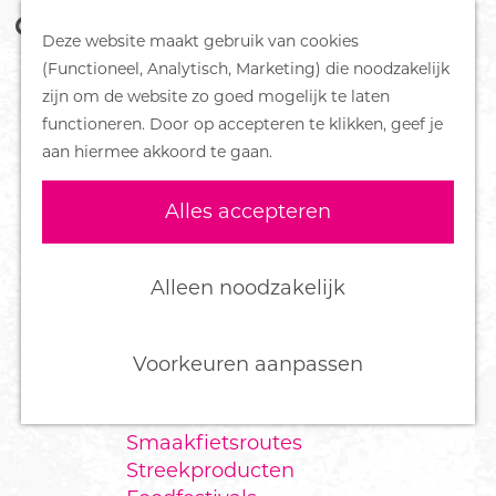
Z
Handboek voor Helden
Deze website maakt gebruik van cookies
o
M
G
(Functioneel, Analytisch, Marketing) die noodzakelijk
e
e
DORPEN
a
zijn om de website zo goed mogelijk te laten
k
n
Bennekom
n
functioneren. Door op accepteren te klikken, geef je
e
u
De Klomp
a
aan hiermee akkoord te gaan.
n
Deelen
a
Ede
r
Alles accepteren
Ederveen
d
Harskamp
e
Hoenderloo
h
Alleen noodzakelijk
Lunteren
o
Otterlo
m
Wekerom
e
Voorkeuren aanpassen
p
FOOD
a
Smaakfietsroutes
g
Streekproducten
e