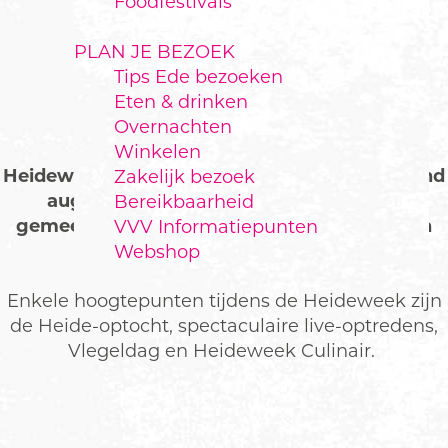
Foodfestivals
PLAN JE BEZOEK
Tips Ede bezoeken
HEIDEWEEK EDE
Eten & drinken
Overnachten
Winkelen
Heideweek Ede is een jaarlijkse feestweek eind
Zakelijk bezoek
augustus waarin in alle dorpen van de
Bereikbaarheid
gemeente Ede grote en kleine evenementen
VVV Informatiepunten
plaatsvinden voor jong en oud.
Webshop
Enkele hoogtepunten tijdens de Heideweek zijn
de Heide-optocht, spectaculaire live-optredens,
Vlegeldag en Heideweek Culinair.