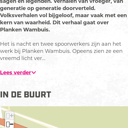
e
e
sagen en legenden. Verhalen van vroeger, van
g
n
generatie op generatie doorverteld.
e
d
Volksverhalen vol bijgeloof, maar vaak met een
n
e
kern van waarheid. Dit verhaal gaat over
d
:
Planken Wambuis.
e
P
:
l
Het is nacht en twee spoorwerkers zijn aan het
P
a
werk bij Planken Wambuis. Opeens zien ze een
l
n
vreemd licht ver…
a
k
n
e
Lees verder
k
n
e
W
IN DE BUURT
n
a
W
m
a
b
+
m
u
b
i
−