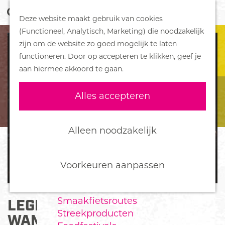
Z
Handboek voor Helden
Deze website maakt gebruik van cookies
o
M
G
(Functioneel, Analytisch, Marketing) die noodzakelijk
e
e
DORPEN
a
zijn om de website zo goed mogelijk te laten
k
n
Bennekom
n
functioneren. Door op accepteren te klikken, geef je
e
u
De Klomp
a
aan hiermee akkoord te gaan.
n
Deelen
a
Ede
r
Alles accepteren
Ederveen
d
Harskamp
e
Hoenderloo
h
Alleen noodzakelijk
Lunteren
o
Otterlo
m
Wekerom
e
Voorkeuren aanpassen
p
FOOD
a
Smaakfietsroutes
LEGENDE: PLANKEN
g
Streekproducten
e
WAMBUIS