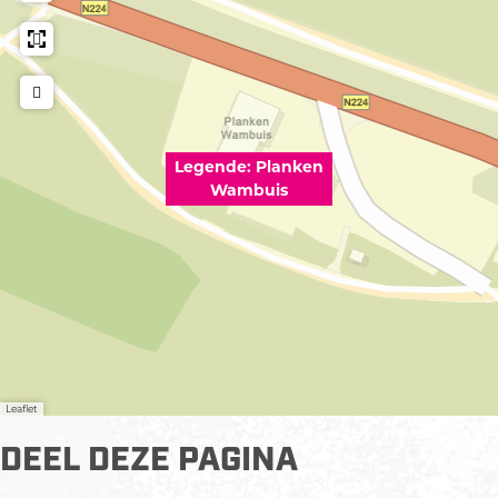
u
s
i
s
Legende: Planken
Wambuis
Leaflet
DEEL DEZE PAGINA