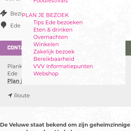
Foodfestivals
Bezienswaardigheid
PLAN JE BEZOEK
Tips Ede bezoeken
Ede
Eten & drinken
Overnachten
Winkelen
CONTACT
Zakelijk bezoek
Bereikbaarheid
VVV Informatiepunten
Planken Wambuis
Webshop
Ede
n
Plan je route
a
n
a
Route
a
r
a
L
r
e
L
g
De Veluwe staat bekend om zijn geheimzinnige