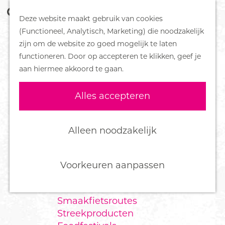
Z
Handboek voor Helden
Deze website maakt gebruik van cookies
o
M
G
(Functioneel, Analytisch, Marketing) die noodzakelijk
e
e
DORPEN
a
zijn om de website zo goed mogelijk te laten
k
n
Bennekom
n
functioneren. Door op accepteren te klikken, geef je
e
u
De Klomp
a
aan hiermee akkoord te gaan.
n
Deelen
a
Ede
r
Alles accepteren
Ederveen
d
Harskamp
e
Hoenderloo
h
Alleen noodzakelijk
Lunteren
o
Otterlo
m
Wekerom
e
Voorkeuren aanpassen
p
FOOD
a
Smaakfietsroutes
g
Streekproducten
e