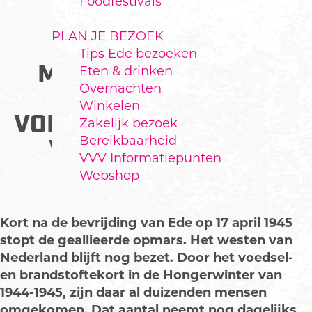
Foodfestivals
PLAN JE BEZOEK
Tips Ede bezoeken
MEI 1945: OPERATIE
Eten & drinken
Overnachten
FAUST:
Winkelen
VOEDSELTRANSPORTEN
Zakelijk bezoek
Bereikbaarheid
VANAF HET ENKA-
VVV Informatiepunten
TERREIN
Webshop
Kort na de bevrijding van Ede op 17 april 1945
stopt de geallieerde opmars. Het westen van
Nederland blijft nog bezet. Door het voedsel-
en brandstoftekort in de Hongerwinter van
1944-1945, zijn daar al duizenden mensen
omgekomen. Dat aantal neemt nog dagelijks