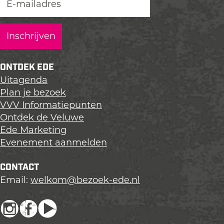
ONTDEK EDE
Uitagenda
Plan je bezoek
VVV Informatiepunten
Ontdek de Veluwe
Ede Marketing
Evenement aanmelden
CONTACT
Email:
welkom@bezoek-ede.nl
I
F
Y