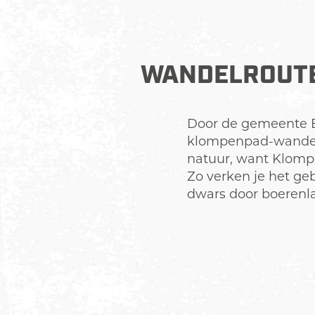
WANDELROUTE
Door de gemeente Ed
klompenpad-wandelin
natuur, want Klomp
Zo verken je het ge
dwars door boerenla