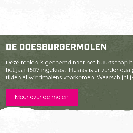
DE DOESBURGERMOLEN
Deze molen is genoemd naar het buurtschap ha
het jaar 1507 ingekrast. Helaas is er verder q
tijden al windmolens voorkomen. Waarschijnlij
Meer over de molen