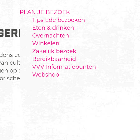
PLAN JE BEZOEK
Tips Ede bezoeken
Eten & drinken
RGERMOLENPAD
Overnachten
Winkelen
Zakelijk bezoek
jdens een
Bereikbaarheid
an cultuur en
VVV Informatiepunten
en op de Veluwe.
Webshop
torische paden en