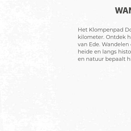
WAN
Het Klompenpad Doe
kilometer. Ontdek 
van Ede. Wandelen o
heide en langs hist
en natuur bepaalt h