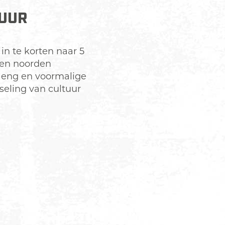
TUUR
n te korten naar 5
ten noorden
 eng en voormalige
seling van cultuur