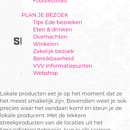
Foodfestivals
PLAN JE BEZOEK
Tips Ede bezoeken
RECEPTEN
Eten & drinken
Overnachten
SMAAKFIETSROUTES
Winkelen
Zakelijk bezoek
Bereikbaarheid
ZELF KOKEN MET
VVV Informatiepunten
STREEKPRODUCTEN?
Webshop
Lokale producten eet je op het moment dat ze
het meest smakelijk zijn. Bovendien weet je ook
precies waar het vandaan komt en steun je de
lokale producent. Met de lekkere
streekproducten van de locaties uit het