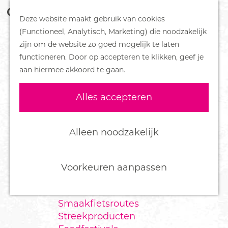
Z
Handboek voor Helden
Deze website maakt gebruik van cookies
o
M
G
(Functioneel, Analytisch, Marketing) die noodzakelijk
e
e
DORPEN
a
zijn om de website zo goed mogelijk te laten
k
n
Bennekom
n
functioneren. Door op accepteren te klikken, geef je
e
u
De Klomp
a
aan hiermee akkoord te gaan.
n
Deelen
a
Ede
r
Alles accepteren
Ederveen
d
Harskamp
e
Hoenderloo
h
Alleen noodzakelijk
Lunteren
o
Otterlo
m
Wekerom
e
Voorkeuren aanpassen
p
FOOD
a
Smaakfietsroutes
g
Streekproducten
e