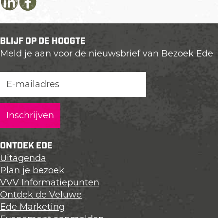
D
D
D
e
e
e
e
e
e
BLIJF OP DE HOOGTE
l
l
l
Meld je aan voor de nieuwsbrief van Bezoek Ede
d
d
d
e
e
e
z
z
z
e
e
e
p
p
p
a
a
a
g
g
g
i
i
i
ONTDEK EDE
n
n
n
Uitagenda
a
a
a
Plan je bezoek
o
o
o
VVV Informatiepunten
p
p
p
Ontdek de Veluwe
L
F
X
Ede Marketing
i
a