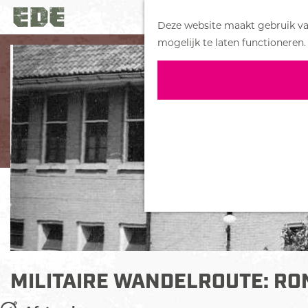
Deze website maakt gebruik van
G
mogelijk te laten functioneren.
a
n
a
a
r
d
e
h
o
m
e
p
a
MILITAIRE WANDELROUTE: R
g
e