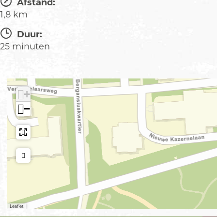
Afstand:
1,8 km
Duur:
25 minuten
+
−
Leaflet